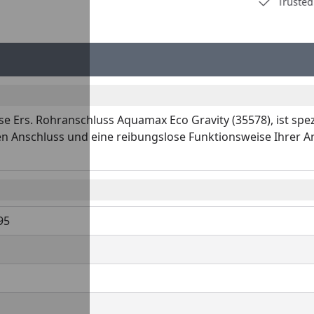
Deutschlands bester Händler
Trusted S
se Ers. Rohranschluss Aquamax Eco Gravity (35578), ist spe
en Anschluss und eine reibungslose Funktionsweise Ihrer Anl
95