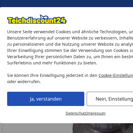
Eigene Montage-Teams
Unsere Seite verwendet Cookies und ähnliche Technologien, u
Benutzererfahrung auf unserer Website zu verbessern, Inhalt
zu personalisieren und die Nutzung unserer Website zu analys
Teichprodukte
Aquaristik
Söll Teichpflege & Fischfutter
Ihrer Einwilligung stimmen Sie der Verwendung von Cookies s
Verarbeitung Ihrer persönlichen Daten zu, um Ihnen ein best
Surferlebnis und mehr Funktionen zu bieten.
Oase Ers. Rohranschluss für Aquamax Eco Gravity (35578)
Startseite
Sie können Ihre Einwilligung jederzeit in den
Cookie-Einstellu
oder widerrufen.
Ja, verstanden
Nein, Einstellun
Datenschutz
Impressum