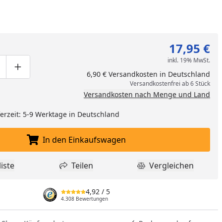
17,95 €
inkl. 19% MwSt.
ge um eins verringern
duktmenge manuell eingeben
Produktmenge um eins erhöhen
6,90 € Versandkosten in Deutschland
Versandkostenfrei ab 6 Stück
Versandkosten nach Menge und Land
eferzeit: 5-9 Werktage in Deutschland
nzufügen
In den Einkaufswagen
In den Einkaufswagen legen
iste
Teilen
Vergleichen
dukt zur Wunschliste hinzufügen
Teilen
Produkt Vergle
4,92
/ 5
4.308 Bewertungen