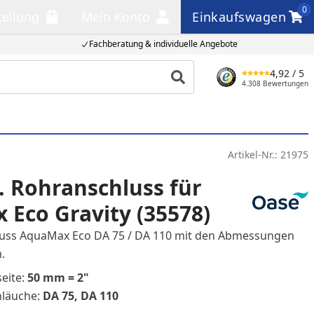
0
tellung
Mein Konto
Einkaufswagen
llung
Mein Konto
Einkaufswagen
Fachberatung & individuelle Angebote
4,92
/ 5
Produkt suchen
4.308 Bewertungen
Artikel-Nr.:
21975
. Rohranschluss für
Eco Gravity (35578)
uss AquaMax Eco DA 75 / DA 110 mit den Abmessungen
.
eite:
50 mm = 2"
hläuche:
DA 75, DA 110