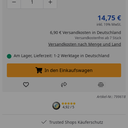
Produktmenge um eins verringern
Produktmenge manuell eingeben
Produktmenge um eins erhöhen
14,75 €
inkl. 19% MwSt.
6,90 € Versandkosten in Deutschland
Versandkostenfrei ab 7 Stück
Versandkosten nach Menge und Land
Am Lager, Lieferzeit: 1-2 Werktage in Deutschland
In den Einkaufswagen
In den Einkaufswagen legen
Produkt zur Wunschliste hinzufügen
Teilen
Produkt Ver
Artikel-Nr.: 799618
4,92
/ 5
Trusted Shops Käuferschutz