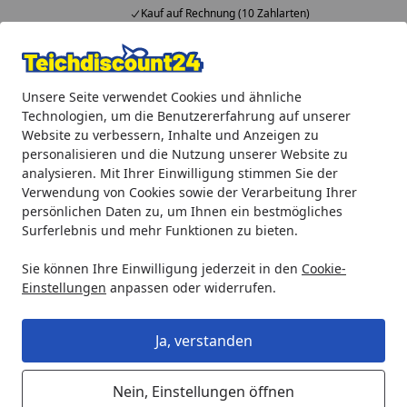
Kauf auf Rechnung (10 Zahlarten)
Alle Produkte
Mein Konto
Wunschl
Ein
Unsere Seite verwendet Cookies und ähnliche
4,92
/ 5
Suchen
Technologien, um die Benutzererfahrung auf unserer
Website zu verbessern, Inhalte und Anzeigen zu
Oase Ersatzteil Einsteckfuss für ProMax Pressure 6000/8 (44
personalisieren und die Nutzung unserer Website zu
Startseite
analysieren. Mit Ihrer Einwilligung stimmen Sie der
Oase Ersatzteil Einsteckfuss für
Verwendung von Cookies sowie der Verarbeitung Ihrer
ProMax Pressure 6000/8 (44613)
persönlichen Daten zu, um Ihnen ein bestmögliches
Surferlebnis und mehr Funktionen zu bieten.
Sie können Ihre Einwilligung jederzeit in den
Cookie-
Einstellungen
anpassen oder widerrufen.
Ja, verstanden
Nein, Einstellungen öffnen