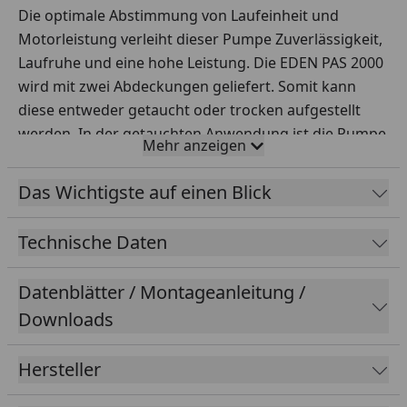
Die optimale Abstimmung von Laufeinheit und
Motorleistung verleiht dieser Pumpe Zuverlässigkeit,
Laufruhe und eine hohe Leistung. Die EDEN PAS 2000
wird mit zwei Abdeckungen geliefert. Somit kann
diese entweder getaucht oder trocken aufgestellt
werden. In der getauchten Anwendung ist die Pumpe
Mehr anzeigen
mit einer geschützten Ansaugöffnung ausgestattet,
die grobe Schmutzpartikel abfängt. Diese Pumpe
Das Wichtigste auf einen Blick
verfügt über einen speziellen
Reinigungsmechanismus. Durch einfaches Drehen
Technische Daten
sorgt das Kammsystem der Abdeckung für die
Reinigung des Ansaugbetriebs von Kalk- und
Datenblätter / Montageanleitung /
Algenrückständen. Die Durchflussmenge lässt sich
Downloads
durch einen integrierten Regler simpel justieren.
Dank der standardisierten Anschlüsse können die
Hersteller
meisten marktüblichen Schläuche einfach
angeschlossen werden.