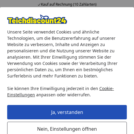
Kauf auf Rechnung (10 Zahlarten)
Alle Produkte
Mein Konto
Wunschl
Ein
Unsere Seite verwendet Cookies und ähnliche
4,92
/ 5
Suchen
Technologien, um die Benutzererfahrung auf unserer
Website zu verbessern, Inhalte und Anzeigen zu
Aquaristik
Aquarienpumpen
EDEN Aquarienpumpe PAS
personalisieren und die Nutzung unserer Website zu
Startseite
analysieren. Mit Ihrer Einwilligung stimmen Sie der
EDEN Aquarienpumpe PAS 2000
Verwendung von Cookies sowie der Verarbeitung Ihrer
persönlichen Daten zu, um Ihnen ein bestmögliches
Surferlebnis und mehr Funktionen zu bieten.
Sie können Ihre Einwilligung jederzeit in den
Cookie-
Einstellungen
anpassen oder widerrufen.
Ja, verstanden
Nein, Einstellungen öffnen