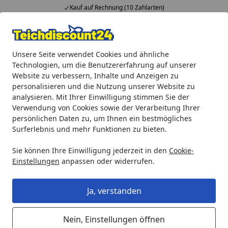
Kauf auf Rechnung (10 Zahlarten)
Alle Produkte
Mein Konto
Wunschl
Ein
Unsere Seite verwendet Cookies und ähnliche
4,92
/ 5
Suchen
Technologien, um die Benutzererfahrung auf unserer
Website zu verbessern, Inhalte und Anzeigen zu
Aquaristik
EDEN Außenfilter FET 100
personalisieren und die Nutzung unserer Website zu
Startseite
analysieren. Mit Ihrer Einwilligung stimmen Sie der
EDEN Außenfilter FET 100
Verwendung von Cookies sowie der Verarbeitung Ihrer
persönlichen Daten zu, um Ihnen ein bestmögliches
Surferlebnis und mehr Funktionen zu bieten.
Sie können Ihre Einwilligung jederzeit in den
Cookie-
Einstellungen
anpassen oder widerrufen.
Ja, verstanden
Nein, Einstellungen öffnen