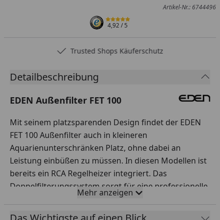
Artikel-Nr.: 6744496
4,92
/ 5
Trusted Shops Käuferschutz
…
Detailbeschreibung
EDEN Außenfilter FET 100
Mit seinem platzsparenden Design findet der EDEN
FET 100 Außenfilter auch in kleineren
Aquarienunterschränken Platz, ohne dabei an
Leistung einbüßen zu müssen. In diesen Modellen ist
bereits ein RCA Regelheizer integriert. Das
Doppelfilterungssystem sorgt für eine professionelle
Mehr anzeigen
Filtrierung, sowohl mechanisch als auch biologisch.
Die kalibrierten Rotorlager gewährleisten einen
Das Wichtigste auf einen Blick