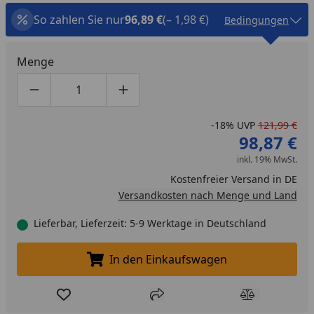
sehr leicht öffnen.
So zahlen Sie nur
96,89 €
(– 1,98 €)
Bedingungen
Menge
Produktmenge um eins verringern
Produktmenge manuell eingeben
Produktmenge um eins erhöhen
-18%
UVP
121,99 €
98,87 €
inkl. 19% MwSt.
Kostenfreier Versand in DE
Versandkosten nach Menge und Land
Lieferbar, Lieferzeit: 5-9 Werktage in Deutschland
In den Einkaufswagen
In den Einkaufswagen legen
Produkt zur Wunschliste hinzufügen
Teilen
Produkt Ver