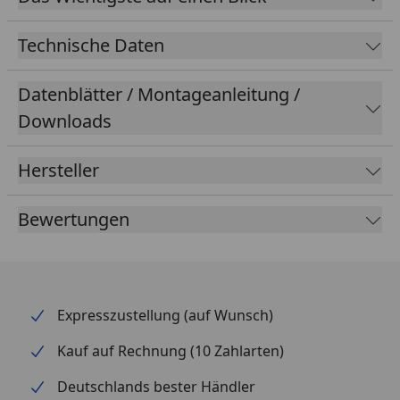
vibrationsarmen und nahezu geräuschlosen Betrieb.
Der Trenn- und Verschlussmechanismus bietet
Technische Daten
höchsten Komfort. Außenfilter und Schläuche lassen
sich einfach und tropffrei trennen. Durch die
Datenblätter / Montageanleitung /
Verschlüsse mit Liftfunktion öffnet sich der Filterkopf
Downloads
sehr leicht.
Hersteller
Bewertungen
Expresszustellung (auf Wunsch)
Kauf auf Rechnung (10 Zahlarten)
Deutschlands bester Händler