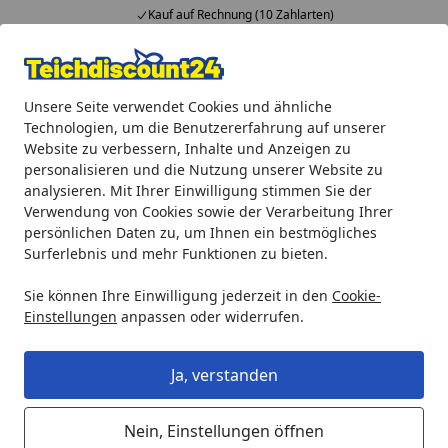
Kauf auf Rechnung (10 Zahlarten)
Alle Produkte
Mein Konto
Wunschl
Ein
Unsere Seite verwendet Cookies und ähnliche
4,92
/ 5
Suchen
Technologien, um die Benutzererfahrung auf unserer
Website zu verbessern, Inhalte und Anzeigen zu
Teichprodukte
Teichbau
Zubehör für Teichbau
Eco-Ris
personalisieren und die Nutzung unserer Website zu
Startseite
analysieren. Mit Ihrer Einwilligung stimmen Sie der
Eco-Rise 30
Verwendung von Cookies sowie der Verarbeitung Ihrer
persönlichen Daten zu, um Ihnen ein bestmögliches
Surferlebnis und mehr Funktionen zu bieten.
Sie können Ihre Einwilligung jederzeit in den
Cookie-
Einstellungen
anpassen oder widerrufen.
Ja, verstanden
Nein, Einstellungen öffnen