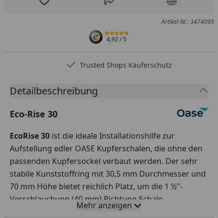
Produkt zur Wunschliste hinzufügen
Teilen
Produkt Ver
Artikel-Nr.: 3474099
4,92
/ 5
Trusted Shops Käuferschutz
Detailbeschreibung
Eco-Rise 30
EcoRise 30
ist die ideale Installationshilfe zur
Aufstellung edler OASE Kupferschalen, die ohne den
passenden Kupfersockel verbaut werden. Der sehr
stabile Kunststoffring mit 30,5 mm Durchmesser und
70 mm Höhe bietet reichlich Platz, um die 1 ½''-
Verschlauchung (40 mm) Richtung Schale
Mehr anzeigen
aufzunehmen. Eine zusätzliche Durchführung für