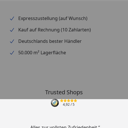
Expresszustellung (auf Wunsch)
Kauf auf Rechnung (10 Zahlarten)
Deutschlands bester Händler
50.000 m² Lagerfläche
Trusted Shops
4,92
/ 5
„Alles zur vollsten Zufriedenheit “