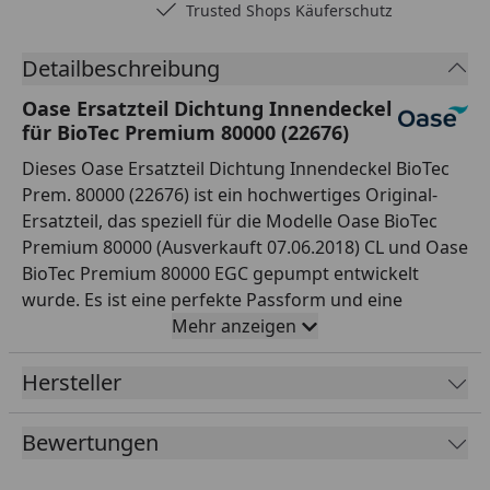
Trusted Shops Käuferschutz
Detailbeschreibung
Oase Ersatzteil Dichtung Innendeckel
für BioTec Premium 80000 (22676)
Dieses Oase Ersatzteil Dichtung Innendeckel BioTec
Prem. 80000 (22676) ist ein hochwertiges Original-
Ersatzteil, das speziell für die Modelle Oase BioTec
Premium 80000 (Ausverkauft 07.06.2018) CL und Oase
BioTec Premium 80000 EGC gepumpt entwickelt
wurde. Es ist eine perfekte Passform und eine
einfache Installation garantiert. Besorgen Sie sich
Mehr anzeigen
dieses Ersatzteil und Sie können sicher sein, dass Ihr
Teichwasser sauber und klar bleibt.
Hersteller
Bewertungen