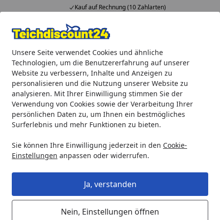
Kauf auf Rechnung (10 Zahlarten)
Alle Produkte
Mein Konto
Wunschl
Ein
Unsere Seite verwendet Cookies und ähnliche
4,92
/ 5
Suchen
Technologien, um die Benutzererfahrung auf unserer
Website zu verbessern, Inhalte und Anzeigen zu
Oase Ersatzteil Dichtung Innendeckel für BioTec Premium 8
personalisieren und die Nutzung unserer Website zu
Startseite
analysieren. Mit Ihrer Einwilligung stimmen Sie der
Oase Ersatzteil Dichtung
Verwendung von Cookies sowie der Verarbeitung Ihrer
Innendeckel für BioTec Premium
persönlichen Daten zu, um Ihnen ein bestmögliches
Surferlebnis und mehr Funktionen zu bieten.
80000 (22676)
Sie können Ihre Einwilligung jederzeit in den
Cookie-
Einstellungen
anpassen oder widerrufen.
Ja, verstanden
Nein, Einstellungen öffnen