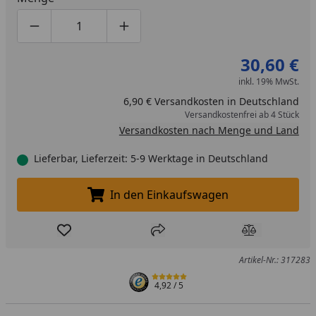
Produktmenge um eins verringern
Produktmenge manuell eingeben
Produktmenge um eins erhöhen
30,60 €
inkl. 19% MwSt.
6,90 € Versandkosten in Deutschland
Versandkostenfrei ab 4 Stück
Versandkosten nach Menge und Land
Lieferbar, Lieferzeit: 5-9 Werktage in Deutschland
In den Einkaufswagen
In den Einkaufswagen legen
Produkt zur Wunschliste hinzufügen
Teilen
Produkt Ver
Artikel-Nr.: 317283
4,92
/ 5