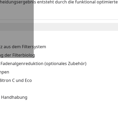
eidungsergebnis entsteht durch die funktional optimierte
z aus dem Filtersystem
g der Filterbiolog
 Fadenalgenreduktion (optionales Zubehör)
umpen
Bitron C und Eco
r Handhabung