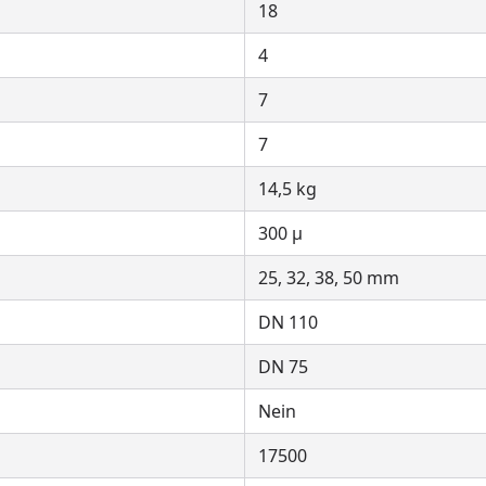
18
4
7
7
14,5 kg
300 μ
25, 32, 38, 50 mm
DN 110
DN 75
Nein
17500