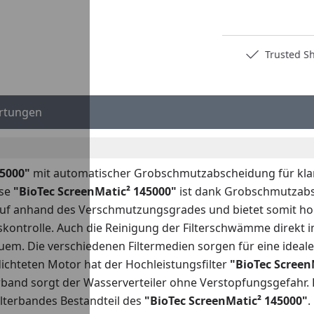
Deutschlands bester Händler
Trusted S
rtungen
45000"
mit automatischer Grobschmutzabscheidung für kla
se
"
BioTec ScreenMatic² 145000"
ist dank Grobschmutzabsc
lauf anhand des Verschmutzungsgrades und bietet somit h
skontrolle. Auch die Reinigung der Filterschwämme direkt im
m. Die verschiedenen Filtermedien sorgen für eine ideale 
ichteten Motor hat der Hochleistungsfilter
"
BioTec Screen
band sorgt der Wasserverteiler ohne Verstopfungsgefahr. Ei
ilterbandes Bestandteil des
"
BioTec ScreenMatic² 145000"
.