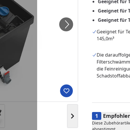
Geeignet für T
Geeignet für 
Geeignet für T
Geeignet für Te
145,0m³
Die darauffol
Filterschwämm
die Feinreinig
Schadstoffabb
Produkt zur Wunschliste hi
Empfohlen
Nächstes Bild anzeigen
Diese Zubehörartik
abgestimmt.