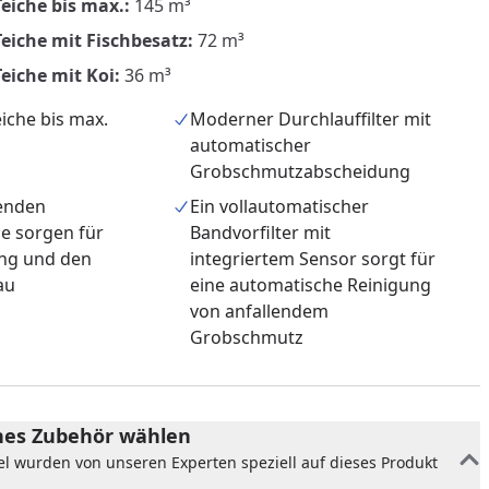
eiche bis max.:
145 m³
Teiche mit Fischbesatz:
72 m³
eiche mit Koi:
36 m³
iche bis max.
Moderner Durchlauffilter mit
automatischer
Grobschmutzabscheidung
genden
Ein vollautomatischer
e sorgen für
Bandvorfilter mit
ung und den
integriertem Sensor sorgt für
au
eine automatische Reinigung
von anfallendem
Grobschmutz
nzufügen
es Zubehör wählen
el wurden von unseren Experten speziell auf dieses Produkt