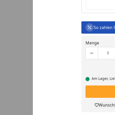
So zahlen 
Menge
Produktmen
Pro
Am Lager, Lie
Wunschl
Pro