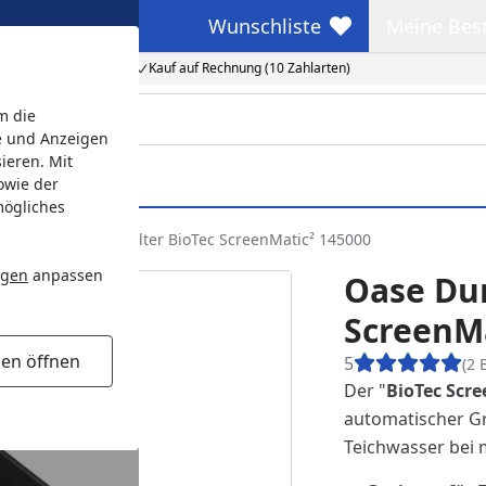
Wunschliste
Meine Bes
Wunschliste
Meine Beste
Kauf auf Rechnung (10 Zahlarten)
m die
e und Anzeigen
ieren. Mit
owie der
mögliches
Oase Durchlauffilter BioTec ScreenMatic² 145000
ngen
anpassen
Oase Dur
ScreenMa
gen öffnen
5
(2 
Der "
BioTec Scr
automatischer G
Teichwasser bei