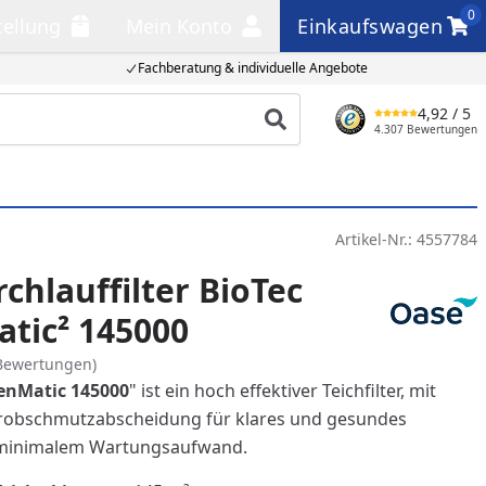
0
tellung
Mein Konto
Einkaufswagen
llung
Mein Konto
Einkaufswagen
Fachberatung & individuelle Angebote
4,92
/ 5
Produkt suchen
4.307 Bewertungen
Artikel-Nr.:
4557784
chlauffilter BioTec
tic² 145000
Bewertungen)
eenMatic 145000
" ist ein hoch effektiver Teichfilter, mit
robschmutzabscheidung für klares und gesundes
 minimalem Wartungsaufwand.