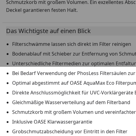
Schmutzkorb mit großem Volumen. Ein exzellentes Absch
Deckel garantieren festen Halt.
Das Wichtigste auf einen Blick
Filterschwämme lassen sich direkt im Filter reinigen
Bodenablauf mit Schieber zur Entfernung von Schmut
Unterschiedliche Filtermedien zur optimalen Entfaltun
Bei Bedarf Verwendung der PhosLess Filtersäulen zur
Optimal abgestimmt auf OASE AquaMax Eco Filterp
Direkte Anschlussmöglichkeit für UVC-Vorklärgeräte 
Gleichmäßige Wasserverteilung auf dem Filterband
Schmutzkorb mit großem Volumen und vereinfachte
Inklusive OASE Klarwassergarantie
Grobschmutzabscheidung vor Eintritt in den Filter