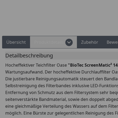
Rechnungskauf
Montageservice
Übersicht
Produktdetails
Zubehör
Bewe
Detailbeschreibung
Hocheffektiver Teichfilter Oase
"
BioTec ScreenMatic² 1
Wartungsaufwand. Der hocheffektive Durchlauffilter Oa
Die justierbare Reinigungsautomatik steuert den Band
Selbstreinigung des Filterbandes inklusive LED-Funktion
Entfernung von Schmutz aus dem Filtersystem sehr beque
seitenverstärkte Bandmaterial, sowie den doppelt abged
eine gleichmäßige Verteilung des Wassers auf dem Filter
möglich. Eine Bürste zur gelegentlichen Reinigung des F