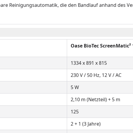
rbare Reinigungsautomatik, die den Bandlauf anhand des Ve
Oase BioTec ScreenMatic²
1334 x 891 x 815
230 V / 50 Hz, 12 V / AC
5 W
2,10 m (Netzteil) + 5 m
125
2 + 1 (3 Jahre)