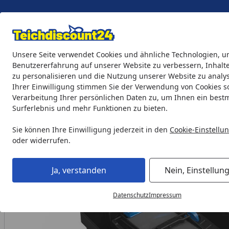
Eigene Montage-Teams
Unsere Seite verwendet Cookies und ähnliche Technologien, u
Benutzererfahrung auf unserer Website zu verbessern, Inhalt
zu personalisieren und die Nutzung unserer Website zu analys
Teichprodukte
Aquaristik
Söll Teichpflege & Fischfutter
Ihrer Einwilligung stimmen Sie der Verwendung von Cookies s
Verarbeitung Ihrer persönlichen Daten zu, um Ihnen ein best
Surferlebnis und mehr Funktionen zu bieten.
Teichprodukte
Teichfilter & Teichbelüfter
Durchlauffilter
Startseite
Sie können Ihre Einwilligung jederzeit in den
Cookie-Einstellu
oder widerrufen.
Ja, verstanden
Nein, Einstellun
Datenschutz
Impressum