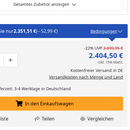
Gesamtes Zubehör anzeigen
Sie nur
2.351,51 €
(– 52,99 €)
Bedingungen
-22%
UVP
3.099,95 €
2.404,50 €
inkl. 19% MwSt.
ge um eins verringern
duktmenge manuell eingeben
Produktmenge um eins erhöhen
Kostenfreier Versand in DE
Versandkosten nach Menge und Land
ferzeit: 3-4 Werktage in Deutschland
In den Einkaufswagen
In den Einkaufswagen legen
iste
Teilen
Vergleichen
dukt zur Wunschliste hinzufügen
Teilen
Produkt Vergle