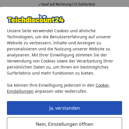
Kauf auf Rechnung (10 Zahlarten)
Alle Produkte
Mein Konto
Wunschl
Ein
Unsere Seite verwendet Cookies und ähnliche
4,92
/ 5
Suchen
Technologien, um die Benutzererfahrung auf unserer
Website zu verbessern, Inhalte und Anzeigen zu
Aquaristik
biOrb Zubehör
biOrb Seestern Set 3 pink (46
personalisieren und die Nutzung unserer Website zu
Startseite
analysieren. Mit Ihrer Einwilligung stimmen Sie der
biOrb Seestern Set 3 pink (46136)
Verwendung von Cookies sowie der Verarbeitung Ihrer
persönlichen Daten zu, um Ihnen ein bestmögliches
Surferlebnis und mehr Funktionen zu bieten.
Sie können Ihre Einwilligung jederzeit in den
Cookie-
Einstellungen
anpassen oder widerrufen.
Ja, verstanden
Nein, Einstellungen öffnen