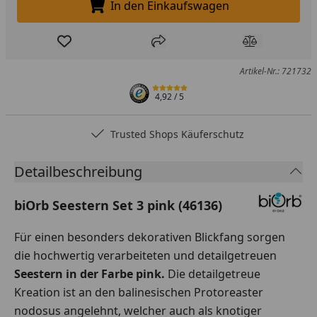
In den Einkaufswagen
In den Einkaufswagen legen
Produkt zur Wunschliste hinzufügen
Teilen
Produkt Ver
Artikel-Nr.: 721732
4,92
/ 5
Trusted Shops Käuferschutz
Detailbeschreibung
biOrb Seestern Set 3 pink (46136)
Für einen besonders dekorativen Blickfang sorgen
die hochwertig verarbeiteten und detailgetreuen
Seestern in der Farbe pink.
Die detailgetreue
Kreation ist an den balinesischen Protoreaster
nodosus angelehnt, welcher auch als knotiger