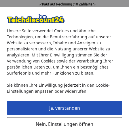
Kauf auf Rechnung (10 Zahlarten)
Alle Produkte
Mein Konto
Wunschl
Ein
Unsere Seite verwendet Cookies und ähnliche
4,92
/ 5
Suchen
Technologien, um die Benutzererfahrung auf unserer
Website zu verbessern, Inhalte und Anzeigen zu
Aquaristik
biOrb Zubehör
biOrb Seesterne Set 3 rot (483
personalisieren und die Nutzung unserer Website zu
Startseite
analysieren. Mit Ihrer Einwilligung stimmen Sie der
biOrb Seesterne Set 3 rot (48356)
Verwendung von Cookies sowie der Verarbeitung Ihrer
persönlichen Daten zu, um Ihnen ein bestmögliches
Surferlebnis und mehr Funktionen zu bieten.
Sie können Ihre Einwilligung jederzeit in den
Cookie-
Einstellungen
anpassen oder widerrufen.
Ja, verstanden
Nein, Einstellungen öffnen