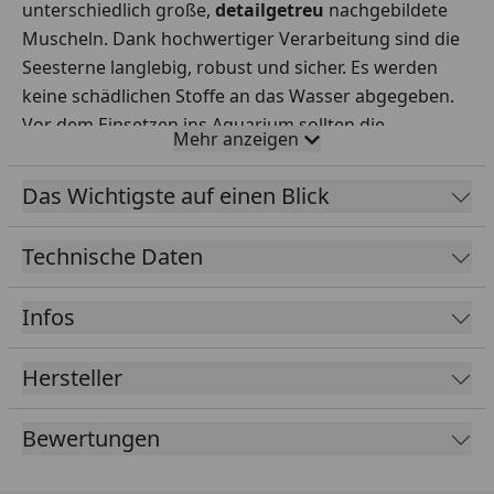
unterschiedlich große,
detailgetreu
nachgebildete
Muscheln. Dank hochwertiger Verarbeitung sind die
Seesterne langlebig, robust und sicher. Es werden
keine schädlichen Stoffe an das Wasser abgegeben.
Vor dem Einsetzen ins Aquarium sollten die
Mehr anzeigen
Seesterne mit klarem Wasser abgespült werden. Mit
dem Seesterne Set 3 rot setzen Sie brandneue
Das Wichtigste auf einen Blick
Akzente am Bodengrund Ihres Beckens und
unterstreichen das
moderne biOrb Design.
Die
Technische Daten
Seesterne lassen sich mit allen biOrb Modellen
kombinieren. Da sie nicht nur sehr detailgetreue,
Infos
sondern auch extrem hochwertig verarbeitet
wurden, lassen sie sich
leicht reinigen
und
fix
Hersteller
austauschen
.
Bewertungen