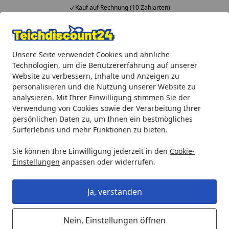
Kauf auf Rechnung (10 Zahlarten)
Alle Produkte
Mein Konto
Wunschl
Ein
Unsere Seite verwendet Cookies und ähnliche
4,92
/ 5
Suchen
Technologien, um die Benutzererfahrung auf unserer
Website zu verbessern, Inhalte und Anzeigen zu
Aquaristik
biOrb Zubehör
biOrb Seeigel Set weiß (48364
personalisieren und die Nutzung unserer Website zu
Startseite
analysieren. Mit Ihrer Einwilligung stimmen Sie der
biOrb Seeigel Set weiß (48364)
Verwendung von Cookies sowie der Verarbeitung Ihrer
persönlichen Daten zu, um Ihnen ein bestmögliches
Surferlebnis und mehr Funktionen zu bieten.
Sie können Ihre Einwilligung jederzeit in den
Cookie-
Einstellungen
anpassen oder widerrufen.
Ja, verstanden
Nein, Einstellungen öffnen