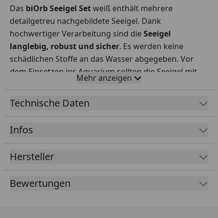
Das
biOrb Seeigel Set
weiß enthält mehrere
detailgetreu nachgebildete Seeigel. Dank
hochwertiger Verarbeitung sind die
Seeigel
langlebig, robust und sicher
. Es werden keine
schädlichen Stoffe an das Wasser abgegeben. Vor
dem Einsetzen ins Aquarium sollten die Seeigel mit
Mehr anzeigen
klarem Wasser abgespült werden. Mit dem
Seeigel
Set
weiß setzen Sie brandneue Akzente am
Technische Daten
Bodengrund Ihres Beckens und unterstreichen das
moderne biOrb Design
.
Infos
Hersteller
Bewertungen