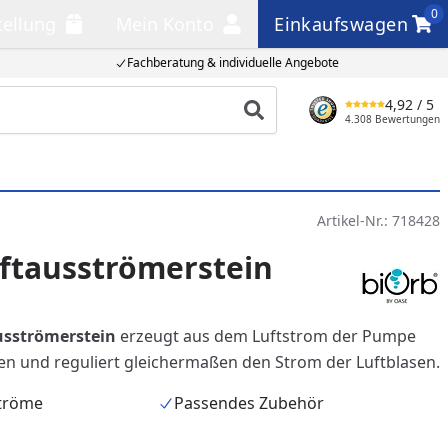
0
tellung
Mein Konto
Einkaufswagen
llung
Mein Konto
Einkaufswagen
Fachberatung & individuelle Angebote
4,92
/ 5
Produkt suchen
4.308 Bewertungen
Artikel-Nr.:
718428
ftausströmerstein
usströmerstein
erzeugt aus dem Luftstrom der Pumpe
hen und reguliert gleichermaßen den Strom der Luftblasen.
ströme
Passendes Zubehör