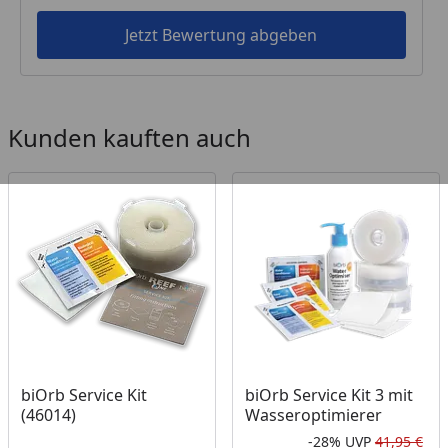
Jetzt Bewertung abgeben
Kunden kauften auch
biOrb Service Kit
biOrb Service Kit 3 mit
(46014)
Wasseroptimierer
-28%
UVP
41,95 €