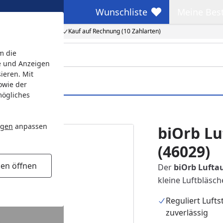
Wunschliste
Meine Bes
Wunschliste
Meine Beste
Kauf auf Rechnung (10 Zahlarten)
m die
e und Anzeigen
ieren. Mit
owie der
mögliches
ngen
anpassen
biOrb Lu
(46029)
gen öffnen
Der
biOrb Lufta
kleine Luftbläsc
Reguliert Luft
zuverlässig