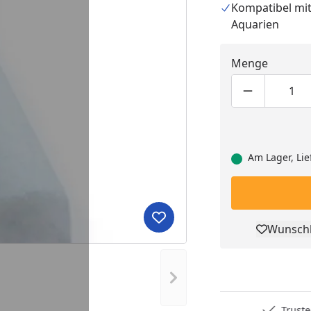
Kompatibel mit
Aquarien
Menge
Produktmen
Pro
Am Lager, Lie
Produkt zur Wunschliste hi
Wunschl
Pro
Nächstes Bild anzeigen
Deutschlands bester Händler
Trusted S