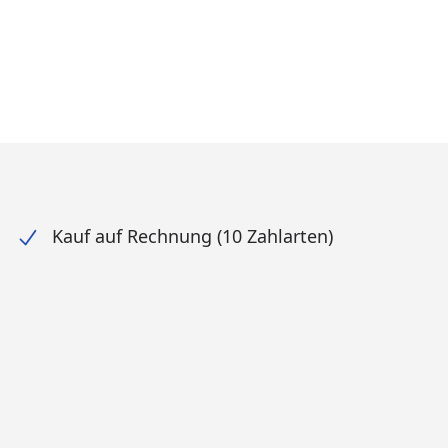
att in Prozent
prünglicher Preis
ueller Preis
Kauf auf Rechnung (10 Zahlarten)