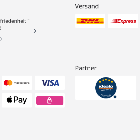
Versand
ufriedenheit “
6
Partner