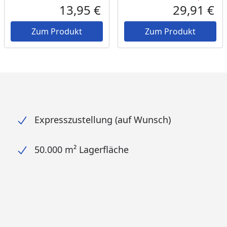
Rab
Urs
13,95 €
29,91 €
Aktueller Preis
Akt
Zum Produkt
Zum Produkt
Expresszustellung (auf Wunsch)
50.000 m² Lagerfläche