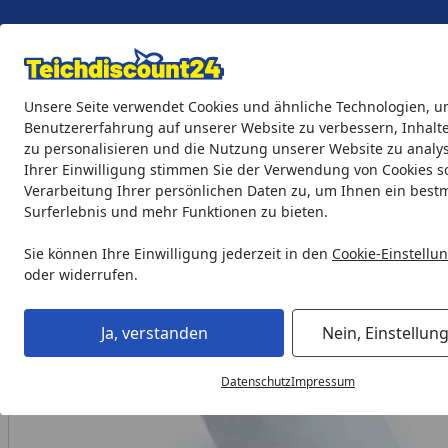
Eigene Montage-Teams
Unsere Seite verwendet Cookies und ähnliche Technologien, u
Benutzererfahrung auf unserer Website zu verbessern, Inhalt
zu personalisieren und die Nutzung unserer Website zu analys
Teichprodukte
Aquaristik
Söll Teichpflege & Fischfutter
Ihrer Einwilligung stimmen Sie der Verwendung von Cookies s
Verarbeitung Ihrer persönlichen Daten zu, um Ihnen ein best
Surferlebnis und mehr Funktionen zu bieten.
biOrb Luftausströmerstein (46029)
Startseite
Sie können Ihre Einwilligung jederzeit in den
Cookie-Einstellu
oder widerrufen.
Ja, verstanden
Nein, Einstellun
Datenschutz
Impressum