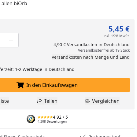
 allen biOrb
5,45 €
inkl. 19% MwSt.
ge um eins verringern
duktmenge manuell eingeben
Produktmenge um eins erhöhen
4,90 € Versandkosten in Deutschland
Versandkostenfrei ab 19 Stück
Versandkosten nach Menge und Land
ferzeit: 1-2 Werktage in Deutschland
In den Einkaufswagen
In den Einkaufswagen legen
nzufügen
iste
Teilen
Vergleichen
dukt zur Wunschliste hinzufügen
Teilen
Produkt Vergle
4,92
/ 5
4.308 Bewertungen
hops Käuferschutz
Rechnungskauf