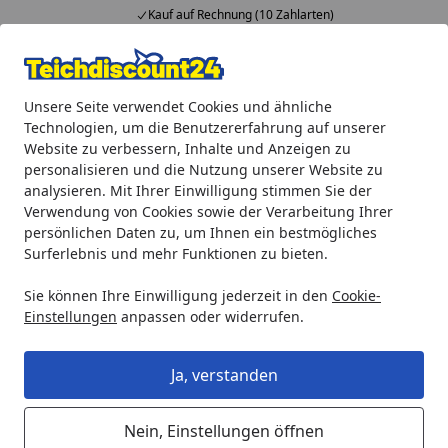
Kauf auf Rechnung (10 Zahlarten)
Alle Produkte
Mein Konto
Wunschl
Ein
Unsere Seite verwendet Cookies und ähnliche
4,92
/ 5
Suchen
Technologien, um die Benutzererfahrung auf unserer
Website zu verbessern, Inhalte und Anzeigen zu
Aquaristik
Aquaristik Pflege
biOrb Kratzerentferner Set
personalisieren und die Nutzung unserer Website zu
Startseite
analysieren. Mit Ihrer Einwilligung stimmen Sie der
biOrb Kratzerentferner Set
Verwendung von Cookies sowie der Verarbeitung Ihrer
persönlichen Daten zu, um Ihnen ein bestmögliches
Surferlebnis und mehr Funktionen zu bieten.
Sie können Ihre Einwilligung jederzeit in den
Cookie-
Einstellungen
anpassen oder widerrufen.
Ja, verstanden
Nein, Einstellungen öffnen