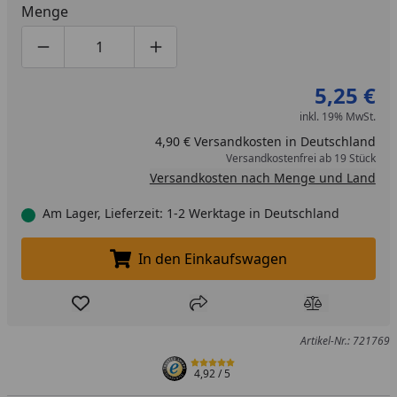
Menge
Produktmenge um eins verringern
Produktmenge manuell eingeben
Produktmenge um eins erhöhen
5,25 €
inkl. 19% MwSt.
4,90 € Versandkosten in Deutschland
Versandkostenfrei ab 19 Stück
Versandkosten nach Menge und Land
Am Lager, Lieferzeit: 1-2 Werktage in Deutschland
In den Einkaufswagen
In den Einkaufswagen legen
Produkt zur Wunschliste hinzufügen
Teilen
Produkt Ver
Artikel-Nr.: 721769
4,92
/ 5