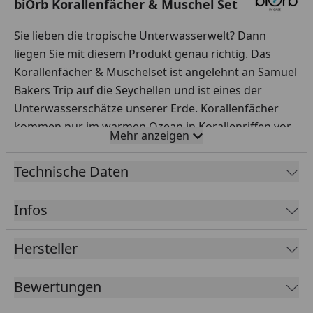
biOrb Korallenfächer & Muschel Set
Sie lieben die tropische Unterwasserwelt? Dann
liegen Sie mit diesem Produkt genau richtig. Das
Korallenfächer & Muschelset ist angelehnt an Samuel
Bakers Trip auf die Seychellen und ist eines der
Unterwasserschätze unserer Erde. Korallenfächer
kommen nur im warmen Ozean in Korallenriffen vor.
Mehr anzeigen
Das Set passt in alle biOrb-Aquarien. Dank
hochwertiger Verarbeitung sind die Korallenfächer &
Technische Daten
Muscheln langlebig, robust und sicher. Es werden
keine schädlichen Stoffe an das Wasser abgegeben.
Infos
Vor dem Einsatzen ins Aquarium sollte das Set mit
klarem Wasser abgespült werden.
Hersteller
Bewertungen