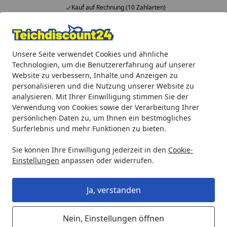
Kauf auf Rechnung (10 Zahlarten)
Alle Produkte
Mein Konto
Wunschl
Ein
Unsere Seite verwendet Cookies und ähnliche
4,92
/ 5
Suchen
Technologien, um die Benutzererfahrung auf unserer
Website zu verbessern, Inhalte und Anzeigen zu
biOrb Korallenfächer & Muschel Set
personalisieren und die Nutzung unserer Website zu
Startseite
analysieren. Mit Ihrer Einwilligung stimmen Sie der
biOrb Korallenfächer & Muschel Set
Verwendung von Cookies sowie der Verarbeitung Ihrer
persönlichen Daten zu, um Ihnen ein bestmögliches
Surferlebnis und mehr Funktionen zu bieten.
Sie können Ihre Einwilligung jederzeit in den
Cookie-
Einstellungen
anpassen oder widerrufen.
Ja, verstanden
Nein, Einstellungen öffnen