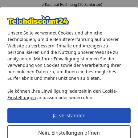
Kauf auf Rechnung (10 Zahlarten)
Alle Produkte
Mein Konto
Wunschl
Ein
Unsere Seite verwendet Cookies und ähnliche
4,92
/ 5
Suchen
Technologien, um die Benutzererfahrung auf unserer
Website zu verbessern, Inhalte und Anzeigen zu
Aquaristik
biOrb Zubehör
biOrb Kieselstein Set weiß (4
personalisieren und die Nutzung unserer Website zu
Startseite
analysieren. Mit Ihrer Einwilligung stimmen Sie der
biOrb Kieselstein Set weiß (46053)
Verwendung von Cookies sowie der Verarbeitung Ihrer
persönlichen Daten zu, um Ihnen ein bestmögliches
Surferlebnis und mehr Funktionen zu bieten.
Sie können Ihre Einwilligung jederzeit in den
Cookie-
Einstellungen
anpassen oder widerrufen.
Ja, verstanden
Nein, Einstellungen öffnen