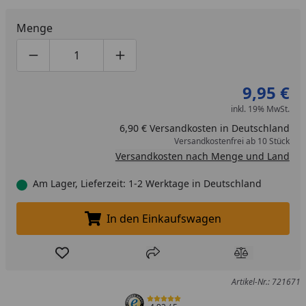
Menge
Produktmenge um eins verringern
Produktmenge manuell eingeben
Produktmenge um eins erhöhen
9,95 €
inkl. 19% MwSt.
6,90 € Versandkosten in Deutschland
Versandkostenfrei ab 10 Stück
Versandkosten nach Menge und Land
Am Lager, Lieferzeit: 1-2 Werktage in Deutschland
In den Einkaufswagen
In den Einkaufswagen legen
Produkt zur Wunschliste hinzufügen
Teilen
Produkt Ver
Artikel-Nr.: 721671