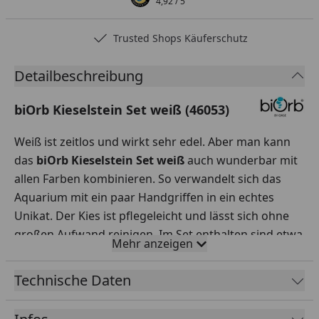
4,92
/ 5
Trusted Shops Käuferschutz
Detailbeschreibung
biOrb Kieselstein Set weiß (46053)
Weiß ist zeitlos und wirkt sehr edel. Aber man kann
das
biOrb Kieselstein Set weiß
auch wunderbar mit
allen Farben kombinieren. So verwandelt sich das
Aquarium mit ein paar Handgriffen in ein echtes
Unikat. Der Kies ist pflegeleicht und lässt sich ohne
großen Aufwand reinigen. Im Set enthalten sind etwa
Mehr anzeigen
8 bis 10 polierte Kieselsteine. Wie in der Natur ist
jeder Stein ein Unikat.
Technische Daten