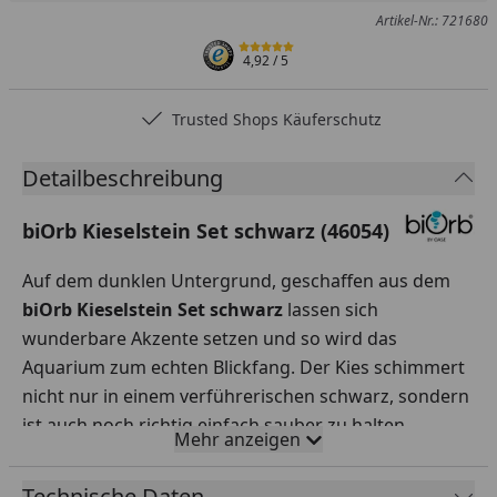
Artikel-Nr.: 721680
4,92
/ 5
Trusted Shops Käuferschutz
Detailbeschreibung
biOrb Kieselstein Set schwarz (46054)
Auf dem dunklen Untergrund, geschaffen aus dem
biOrb Kieselstein Set schwarz
lassen sich
wunderbare Akzente setzen und so wird das
Aquarium zum echten Blickfang. Der Kies schimmert
nicht nur in einem verführerischen schwarz, sondern
ist auch noch richtig einfach sauber zu halten.
Mehr anzeigen
Einfach abwaschen! Lautet die Devise. In einem Set
enthalten sind 8 bis 10 Natursteine aus dunklem
Technische Daten