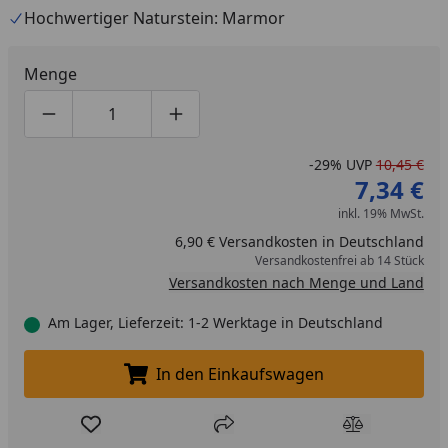
Hochwertiger Naturstein: Marmor
Menge
Produktmenge um eins verringern
Produktmenge manuell eingeben
Produktmenge um eins erhöhen
-29%
UVP
10,45 €
7,34 €
inkl. 19% MwSt.
6,90 € Versandkosten in Deutschland
Versandkostenfrei ab 14 Stück
Versandkosten nach Menge und Land
Am Lager, Lieferzeit: 1-2 Werktage in Deutschland
In den Einkaufswagen
In den Einkaufswagen legen
Produkt zur Wunschliste hinzufügen
Teilen
Produkt Ver