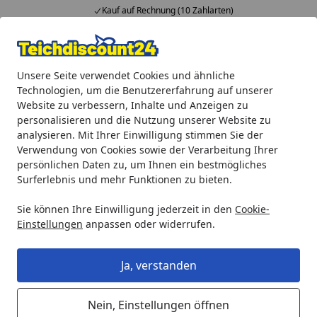
Kauf auf Rechnung (10 Zahlarten)
Alle Produkte
Mein Konto
Wunschl
Ein
Unsere Seite verwendet Cookies und ähnliche
4,92
/ 5
Suchen
Technologien, um die Benutzererfahrung auf unserer
Website zu verbessern, Inhalte und Anzeigen zu
Aquaristik
biOrb Zubehör
biOrb Kieselstein Set schwarz
personalisieren und die Nutzung unserer Website zu
Startseite
analysieren. Mit Ihrer Einwilligung stimmen Sie der
biOrb Kieselstein Set schwarz
Verwendung von Cookies sowie der Verarbeitung Ihrer
(46054)
persönlichen Daten zu, um Ihnen ein bestmögliches
Surferlebnis und mehr Funktionen zu bieten.
Sie können Ihre Einwilligung jederzeit in den
Cookie-
Einstellungen
anpassen oder widerrufen.
Ja, verstanden
Nein, Einstellungen öffnen