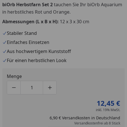
Youtube-Video
biOrb Herbstfarn Set 2
tauchen Sie Ihr biOrb Aquarium
in herbstliches Rot und Orange.
Abmessungen (L x B x H):
12 x 3 x 30 cm
Stabiler Stand
Einfaches Einsetzen
Aus hochwertigem Kunststoff
Für einen herbstlichen Look
Menge
Produktmenge um eins verringern
Produktmenge manuell eingeben
Produktmenge um eins erhöhen
12,45 €
inkl. 19% MwSt.
6,90 € Versandkosten in Deutschland
Versandkostenfrei ab 8 Stück