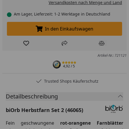
Versandkosten nach Menge und Land
Am Lager, Lieferzeit: 1-2 Werktage in Deutschland
In den Einkaufswagen
In den Einkaufswagen legen
Produkt zur Wunschliste hinzufügen
Teilen
Produkt Ver
Artikel-Nr.: 721121
4,92
/ 5
Trusted Shops Käuferschutz
Detailbeschreibung
biOrb Herbstfarn Set 2 (46065)
Fein geschwungene
rot-orangene Farnblätter