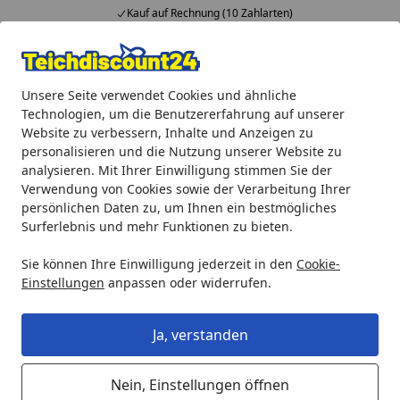
Kauf auf Rechnung (10 Zahlarten)
Alle Produkte
Mein Konto
Wunschl
Ein
Unsere Seite verwendet Cookies und ähnliche
4,92
/ 5
Suchen
Technologien, um die Benutzererfahrung auf unserer
Website zu verbessern, Inhalte und Anzeigen zu
Aquaristik
biOrb Zubehör
biOrb Herbstfarn Set 2 (46065
personalisieren und die Nutzung unserer Website zu
Startseite
analysieren. Mit Ihrer Einwilligung stimmen Sie der
biOrb Herbstfarn Set 2 (46065)
Verwendung von Cookies sowie der Verarbeitung Ihrer
persönlichen Daten zu, um Ihnen ein bestmögliches
Surferlebnis und mehr Funktionen zu bieten.
Sie können Ihre Einwilligung jederzeit in den
Cookie-
Einstellungen
anpassen oder widerrufen.
Ja, verstanden
Nein, Einstellungen öffnen