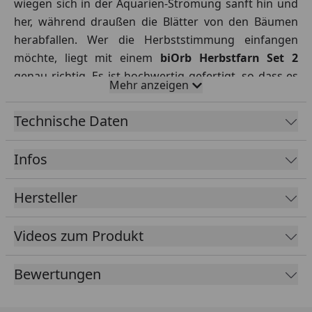
wiegen sich in der Aquarien-Strömung sanft hin und
her, während draußen die Blätter von den Bäumen
herabfallen. Wer die Herbststimmung einfangen
möchte, liegt mit einem
biOrb Herbstfarn Set 2
genau richtig. Es ist hochwertig gefertigt, so dass es
Mehr anzeigen
dem Farn in der Natur sehr nahe kommt. In
Kombination mit anderen biOrb Pflanzen- und Deko-
Technische Daten
Elementen entstehen spannende
Unterwasserlandschaften, die die Blicke auf sich
Infos
ziehen werden – Nicht nur zur Herbstzeit!
Hersteller
Videos zum Produkt
Bewertungen