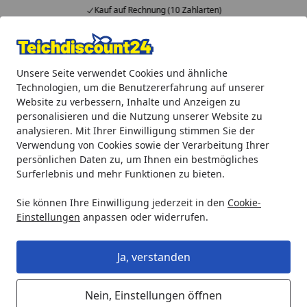
Kauf auf Rechnung (10 Zahlarten)
…
Alle Produkte
Mein Konto
Wunschl
Ein
Unsere Seite verwendet Cookies und ähnliche
4,92
/ 5
Suchen
Technologien, um die Benutzererfahrung auf unserer
Website zu verbessern, Inhalte und Anzeigen zu
Aquaristik
Zubehör für Aquarien
biOrb Heizer Set (4600
personalisieren und die Nutzung unserer Website zu
Startseite
analysieren. Mit Ihrer Einwilligung stimmen Sie der
biOrb Heizer Set (46000)
Verwendung von Cookies sowie der Verarbeitung Ihrer
persönlichen Daten zu, um Ihnen ein bestmögliches
Surferlebnis und mehr Funktionen zu bieten.
Sie können Ihre Einwilligung jederzeit in den
Cookie-
Einstellungen
anpassen oder widerrufen.
Ja, verstanden
Nein, Einstellungen öffnen