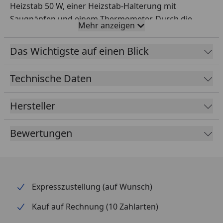
Heizstab 50 W, einer Heizstab-Halterung mit
Saugnäpfen und einem Thermometer. Durch die
Mehr anzeigen
hochwertige Verarbeitung ist ein Einsatz im
Dauerbetrieb problemlos möglich. Die an der
Das Wichtigste auf einen Blick
Halterung angebrachten Saugnäpfe ermöglichen
Ihnen eine sichere und einfache Installation des
Technische Daten
biOrb Heizstabes an der Aquarienscheibe. Inklusive
Futter für tropische Fische. Das
biOrb Heizerset
Hersteller
eignet sich für alle biOrb Aquarien.
Bewertungen
Expresszustellung (auf Wunsch)
Kauf auf Rechnung (10 Zahlarten)