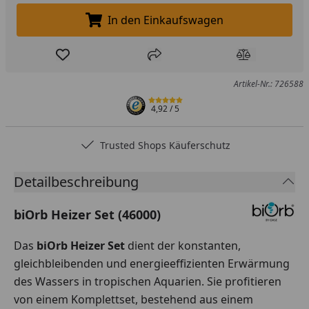
In den Einkaufswagen
In den Einkaufswagen legen
Produkt zur Wunschliste hinzufügen
Teilen
Produkt Ver
Artikel-Nr.: 726588
4,92
/ 5
Trusted Shops Käuferschutz
Detailbeschreibung
biOrb Heizer Set (46000)
Das
biOrb Heizer Set
dient der konstanten,
gleichbleibenden und energieeffizienten Erwärmung
des Wassers in tropischen Aquarien. Sie profitieren
von einem Komplettset, bestehend aus einem