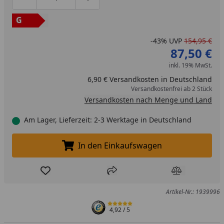
Produktmenge um eins verringern
Produktmenge manuell eingeben
Produktmenge um eins erhöhen
G
-43%
UVP
154,95 €
87,50 €
inkl. 19% MwSt.
6,90 € Versandkosten in Deutschland
Versandkostenfrei ab 2 Stück
Versandkosten nach Menge und Land
Am Lager, Lieferzeit: 2-3 Werktage in Deutschland
In den Einkaufswagen
In den Einkaufswagen legen
Produkt zur Wunschliste hinzufügen
Teilen
Produkt Ver
Artikel-Nr.: 1939996
4,92
/ 5