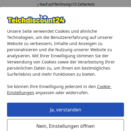
Kauf auf Rechnung (10 Zahlarten)
Alle Produkte
Mein Konto
Wunschl
Ein
Unsere Seite verwendet Cookies und ähnliche
4,92
/ 5
Suchen
Technologien, um die Benutzererfahrung auf unserer
Website zu verbessern, Inhalte und Anzeigen zu
Aquaristik
biOrb Aquarien
biOrb Flow
BiOrb Aquariu
personalisieren und die Nutzung unserer Website zu
Startseite
analysieren. Mit Ihrer Einwilligung stimmen Sie der
BiOrb Aquarium FLOW 15 LED
Verwendung von Cookies sowie der Verarbeitung Ihrer
persönlichen Daten zu, um Ihnen ein bestmögliches
Surferlebnis und mehr Funktionen zu bieten.
Sie können Ihre Einwilligung jederzeit in den
Cookie-
Einstellungen
anpassen oder widerrufen.
Ja, verstanden
Nein, Einstellungen öffnen