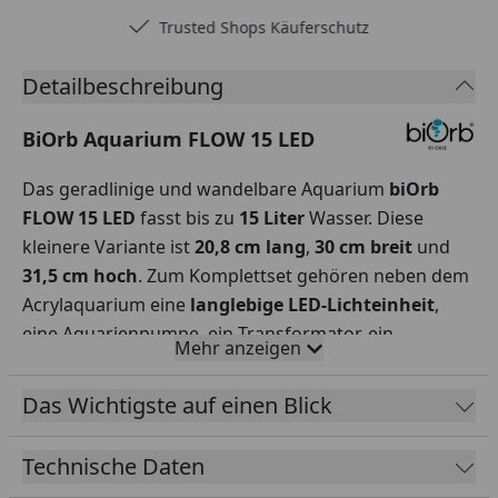
Trusted Shops Käuferschutz
Detailbeschreibung
BiOrb Aquarium FLOW 15 LED
Das geradlinige und wandelbare Aquarium
biOrb
FLOW 15 LED
fasst bis zu
15 Liter
Wasser. Diese
kleinere Variante ist
20,8 cm lang
,
30 cm breit
und
31,5 cm hoch
. Zum Komplettset gehören neben dem
Acrylaquarium eine
langlebige LED-Lichteinheit
,
eine Aquarienpumpe, ein Transformator, ein
Mehr anzeigen
Ausströmerstein, Bodengrund aus Keramik sowie
eine Filterkartusche. Das patentierte Filtersystem ist
Das Wichtigste auf einen Blick
am Boden im weißen Fuß des Aquariums verborgen.
Die Kombination aus biologischer, chemischer und
Technische Daten
mechanischer Filterung macht aus dem
biOrb
ein