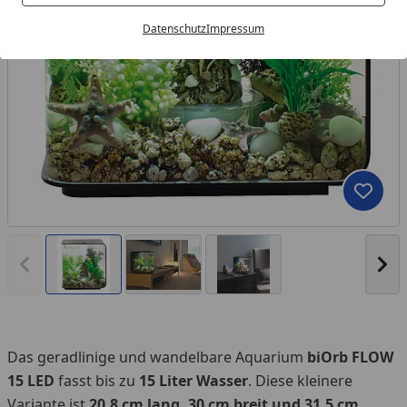
Datenschutz
Impressum
Produk
Vorheriges Bild anzeigen
Näc
Das geradlinige und wandelbare Aquarium
biOrb FLOW
15 LED
fasst bis zu
15 Liter Wasser
. Diese kleinere
Variante ist
20,8 cm lang, 30 cm breit und 31,5 cm