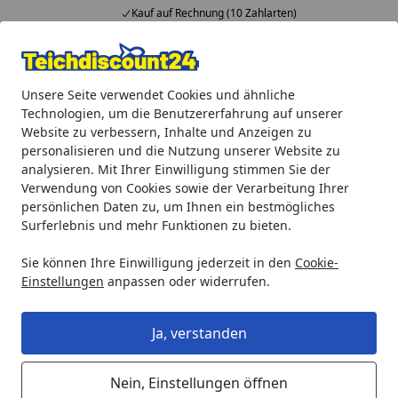
Kauf auf Rechnung (10 Zahlarten)
Alle Produkte
Mein Konto
Wunschl
Ein
Unsere Seite verwendet Cookies und ähnliche
4,92
/ 5
Suchen
Technologien, um die Benutzererfahrung auf unserer
Website zu verbessern, Inhalte und Anzeigen zu
Aquaristik
biOrb Dekoration
biOrb Ornamente
biOrb 
personalisieren und die Nutzung unserer Website zu
Startseite
analysieren. Mit Ihrer Einwilligung stimmen Sie der
biOrb AIR Steinwurzel Ornament
Verwendung von Cookies sowie der Verarbeitung Ihrer
trunk (46162)
persönlichen Daten zu, um Ihnen ein bestmögliches
Surferlebnis und mehr Funktionen zu bieten.
Sie können Ihre Einwilligung jederzeit in den
Cookie-
Einstellungen
anpassen oder widerrufen.
Ja, verstanden
Nein, Einstellungen öffnen