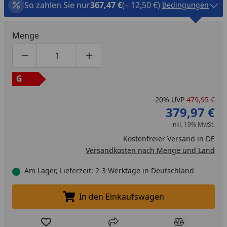
So zahlen Sie nur
367,47 €
(– 12,50 €)
Bedingungen
Menge
Produktmenge um eins verringern
Produktmenge manuell eingeben
Produktmenge um eins erhöhen
G
-20%
UVP
479,95 €
379,97 €
inkl. 19% MwSt.
Kostenfreier Versand in DE
Versandkosten nach Menge und Land
Am Lager, Lieferzeit: 2-3 Werktage in Deutschland
In den Einkaufswagen
In den Einkaufswagen legen