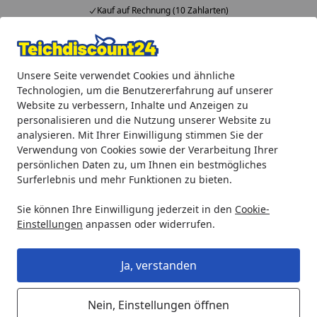
Kauf auf Rechnung (10 Zahlarten)
Alle Produkte
Mein Konto
Wunschl
Ein
Unsere Seite verwendet Cookies und ähnliche
4,92
/ 5
Suchen
Technologien, um die Benutzererfahrung auf unserer
Website zu verbessern, Inhalte und Anzeigen zu
Aquaristik
biOrb Aquarien
biorb Air
BiOrb Terrarium 
personalisieren und die Nutzung unserer Website zu
Startseite
analysieren. Mit Ihrer Einwilligung stimmen Sie der
BiOrb Terrarium AIR 60
Verwendung von Cookies sowie der Verarbeitung Ihrer
persönlichen Daten zu, um Ihnen ein bestmögliches
Surferlebnis und mehr Funktionen zu bieten.
Sie können Ihre Einwilligung jederzeit in den
Cookie-
Einstellungen
anpassen oder widerrufen.
Ja, verstanden
Nein, Einstellungen öffnen