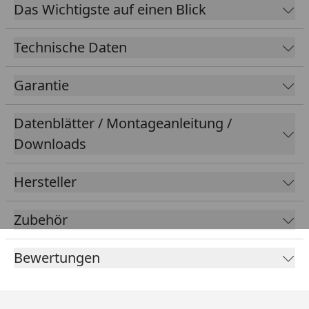
Durchmesser von
51,2 cm
und ein Volumen von
60
Das Wichtigste auf einen Blick
Liter
.
Technische Daten
Garantie
Datenblätter / Montageanleitung /
Downloads
Hersteller
Zubehör
Bewertungen