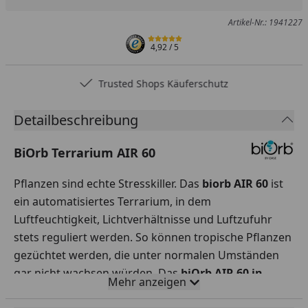
Produkt zur Wunschliste hinzufügen
Teilen
Produkt Ver
Artikel-Nr.: 1941227
4,92
/ 5
Trusted Shops Käuferschutz
Detailbeschreibung
BiOrb Terrarium AIR 60
Pflanzen sind echte Stresskiller. Das
biorb AIR 60
ist
ein automatisiertes Terrarium, in dem
Luftfeuchtigkeit, Lichtverhältnisse und Luftzufuhr
stets reguliert werden. So können tropische Pflanzen
gezüchtet werden, die unter normalen Umständen
gar nicht wachsen würden. Das
biOrb AIR 60 in
Mehr anzeigen
schwarz
hat eine Höhe von
58 cm
, einen