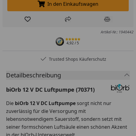
In den Einkaufswagen
In den Einkaufswagen legen
Produkt zur Wunschliste hinzufügen
Teilen
Produkt Ver
Artikel-Nr.: 1940442
4,92
/ 5
Trusted Shops Käuferschutz
Detailbeschreibung
biOrb 12 V DC Luftpumpe (70371)
Die
biOrb 12 V DC Luftpumpe
sorgt nicht nur
zuverlässig für die Versorgung mit
lebensnotwendigem Sauerstoff, sondern setzt mit
seiner formschönen Luftsäule einen schönen Akzent
in der biOrb-Unterwasserwelt.