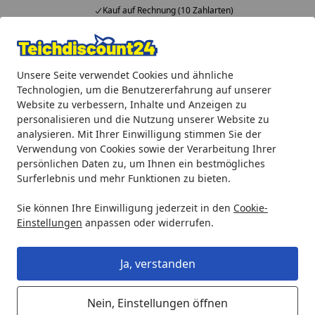
Kauf auf Rechnung (10 Zahlarten)
Alle Produkte
Mein Konto
Wunschl
Ein
Unsere Seite verwendet Cookies und ähnliche
4,92
/ 5
Suchen
Technologien, um die Benutzererfahrung auf unserer
Website zu verbessern, Inhalte und Anzeigen zu
Aquaristik
Aquarienpumpen
biOrb 12 V DC Luftpumpe (
personalisieren und die Nutzung unserer Website zu
Startseite
analysieren. Mit Ihrer Einwilligung stimmen Sie der
biOrb 12 V DC Luftpumpe (70371)
Verwendung von Cookies sowie der Verarbeitung Ihrer
persönlichen Daten zu, um Ihnen ein bestmögliches
Surferlebnis und mehr Funktionen zu bieten.
Sie können Ihre Einwilligung jederzeit in den
Cookie-
Einstellungen
anpassen oder widerrufen.
Ja, verstanden
Nein, Einstellungen öffnen