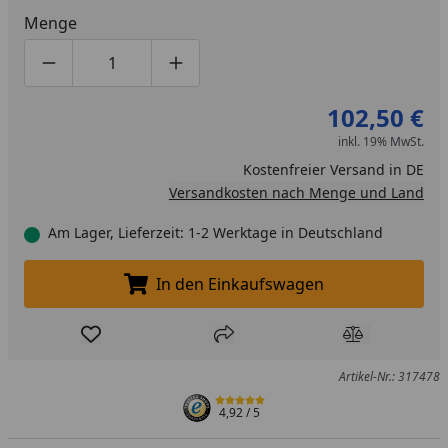
Menge
Produktmenge um eins verringern
Produktmenge manuell eingeben
Produktmenge um eins erhöhen
102,50 €
inkl. 19% MwSt.
Kostenfreier Versand in DE
Versandkosten nach Menge und Land
Am Lager, Lieferzeit: 1-2 Werktage in Deutschland
In den Einkaufswagen
In den Einkaufswagen legen
Produkt zur Wunschliste hinzufügen
Teilen
Produkt Ver
Artikel-Nr.: 317478
4,92
/ 5