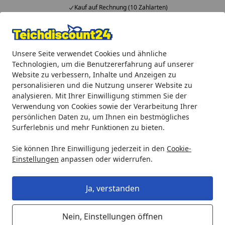
Kauf auf Rechnung (10 Zahlarten)
Alle Produkte
Mein Konto
Wunschl
Ein
Unsere Seite verwendet Cookies und ähnliche
4,92
/ 5
Suchen
Technologien, um die Benutzererfahrung auf unserer
Website zu verbessern, Inhalte und Anzeigen zu
Oase Ersatzteil BG Pumpengehäuse für AquaMax Eco Exp. 2
personalisieren und die Nutzung unserer Website zu
Startseite
analysieren. Mit Ihrer Einwilligung stimmen Sie der
Oase Ersatzteil BG Pumpengehäuse
Verwendung von Cookies sowie der Verarbeitung Ihrer
für AquaMax Eco Exp. 26000 (37837)
persönlichen Daten zu, um Ihnen ein bestmögliches
Surferlebnis und mehr Funktionen zu bieten.
Sie können Ihre Einwilligung jederzeit in den
Cookie-
Einstellungen
anpassen oder widerrufen.
Ja, verstanden
Nein, Einstellungen öffnen