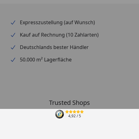
Expresszustellung (auf Wunsch)
Kauf auf Rechnung (10 Zahlarten)
Deutschlands bester Händler
50.000 m² Lagerfläche
Trusted Shops
4,92
/ 5