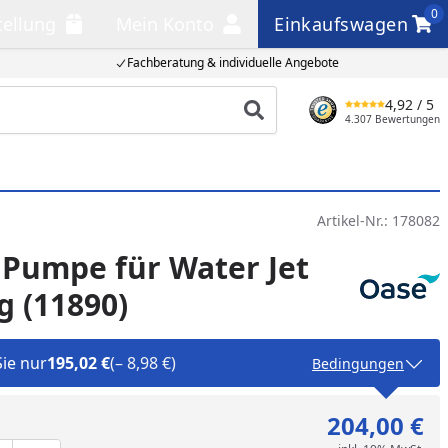
0
tellung
Mein Konto
Einkaufswagen
llung
Mein Konto
Einkaufswagen
Fachberatung & individuelle Angebote
4,92
/ 5
Produkt suchen
4.307 Bewertungen
Artikel-Nr.:
178082
Pumpe für Water Jet
g (11890)
Sie nur
195,02 €
(– 8,98 €)
Bedingungen
204,00 €