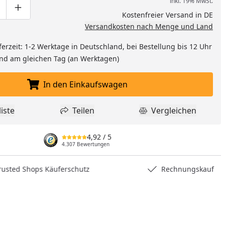
inkl. 19% MwSt.
ge um eins verringern
duktmenge manuell eingeben
Produktmenge um eins erhöhen
Kostenfreier Versand in DE
Versandkosten nach Menge und Land
ferzeit: 1-2 Werktage in Deutschland, bei Bestellung bis 12 Uhr
and am gleichen Tag (an Werktagen)
In den Einkaufswagen
In den Einkaufswagen legen
iste
Teilen
Vergleichen
dukt zur Wunschliste hinzufügen
Teilen
Produkt Vergle
4,92
/ 5
4.307 Bewertungen
nzufügen
hops Käuferschutz
Rechnungskauf