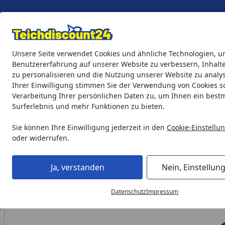
Eigene Montage-Teams
Unsere Seite verwendet Cookies und ähnliche Technologien, u
Benutzererfahrung auf unserer Website zu verbessern, Inhalt
zu personalisieren und die Nutzung unserer Website zu analys
Teichprodukte
Aquaristik
Söll Teichpflege & Fischfutter
Ihrer Einwilligung stimmen Sie der Verwendung von Cookies s
Verarbeitung Ihrer persönlichen Daten zu, um Ihnen ein best
Surferlebnis und mehr Funktionen zu bieten.
Oase BG Pumpe für Water Jet Lightning (11890)
Startseite
Sie können Ihre Einwilligung jederzeit in den
Cookie-Einstellu
oder widerrufen.
Ja, verstanden
Nein, Einstellun
Datenschutz
Impressum