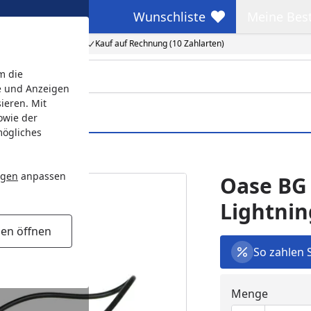
Wunschliste
Meine Bes
Wunschliste
Meine Beste
Kauf auf Rechnung (10 Zahlarten)
m die
e und Anzeigen
ieren. Mit
owie der
mögliches
ngen
anpassen
Oase BG 
Lightnin
gen öffnen
So zahlen 
Menge