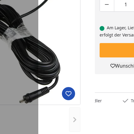
Produktmen
Pro
Am Lager, Lie
erfolgt der Vers
Wunschl
Pro
Produkt zur Wunschliste hi
Deutschlands bester Händler
Trusted S
Nächstes Bild anzeigen