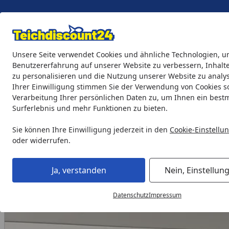
Eigene Montage-Teams
Unsere Seite verwendet Cookies und ähnliche Technologien, u
Benutzererfahrung auf unserer Website zu verbessern, Inhalt
zu personalisieren und die Nutzung unserer Website zu analys
Teichprodukte
Aquaristik
Söll Teichpflege & Fischfutter
Ihrer Einwilligung stimmen Sie der Verwendung von Cookies s
Verarbeitung Ihrer persönlichen Daten zu, um Ihnen ein best
Surferlebnis und mehr Funktionen zu bieten.
Oase Ersatzteil BG LED für Luminis 3 warmweiß 2013 (30857
Startseite
Sie können Ihre Einwilligung jederzeit in den
Cookie-Einstellu
oder widerrufen.
Ja, verstanden
Nein, Einstellun
Datenschutz
Impressum