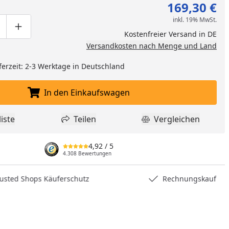
169,30 €
inkl. 19% MwSt.
ge um eins verringern
duktmenge manuell eingeben
Produktmenge um eins erhöhen
Kostenfreier Versand in DE
Versandkosten nach Menge und Land
ferzeit: 2-3 Werktage in Deutschland
In den Einkaufswagen
In den Einkaufswagen legen
iste
Teilen
Vergleichen
dukt zur Wunschliste hinzufügen
Teilen
Produkt Vergle
4,92
/ 5
4.308 Bewertungen
nzufügen
hops Käuferschutz
Rechnungskauf