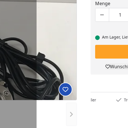
Menge
Produktmen
Pro
Am Lager, Lie
Wunschl
Pro
Produkt zur Wunschliste hi
Deutschlands bester Händler
Trusted S
Nächstes Bild anzeigen