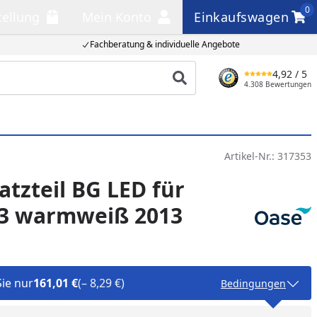
0
tellung
Mein Konto
Einkaufswagen
llung
Mein Konto
Einkaufswagen
Fachberatung & individuelle Angebote
4,92
/ 5
Produkt suchen
4.308 Bewertungen
Artikel-Nr.:
317353
atzteil BG LED für
 3 warmweiß 2013
Sie nur
161,01 €
(– 8,29 €)
Bedingungen