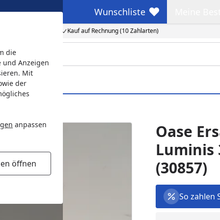
Wunschliste
Meine Bes
Wunschliste
Meine Beste
Kauf auf Rechnung (10 Zahlarten)
m die
e und Anzeigen
ieren. Mit
owie der
mögliches
)
ngen
anpassen
Oase Ers
Luminis
(30857)
gen öffnen
So zahlen 