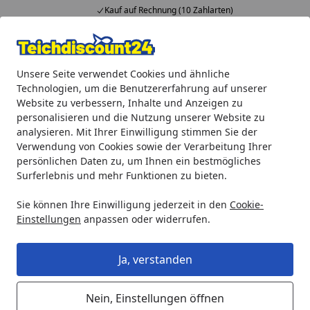
Kauf auf Rechnung (10 Zahlarten)
Alle Produkte
Mein Konto
Wunschl
Ein
Unsere Seite verwendet Cookies und ähnliche
4,92
/ 5
Suchen
Technologien, um die Benutzererfahrung auf unserer
Website zu verbessern, Inhalte und Anzeigen zu
Oase BG Ersatzrotor für Aquarius Universal 1000 (26193)
personalisieren und die Nutzung unserer Website zu
Startseite
analysieren. Mit Ihrer Einwilligung stimmen Sie der
Oase BG Ersatzrotor für Aquarius
Verwendung von Cookies sowie der Verarbeitung Ihrer
Universal 1000 (26193)
persönlichen Daten zu, um Ihnen ein bestmögliches
Surferlebnis und mehr Funktionen zu bieten.
5
(2 Bewertungen)
Sie können Ihre Einwilligung jederzeit in den
Cookie-
Einstellungen
anpassen oder widerrufen.
Ja, verstanden
Nein, Einstellungen öffnen