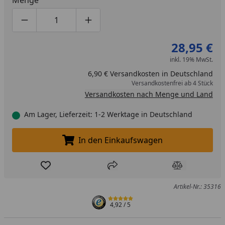
Produktmenge um eins verringern
Produktmenge manuell eingeben
Produktmenge um eins erhöhen
28,95 €
inkl. 19% MwSt.
6,90 € Versandkosten in Deutschland
Versandkostenfrei ab 4 Stück
Versandkosten nach Menge und Land
Am Lager, Lieferzeit: 1-2 Werktage in Deutschland
In den Einkaufswagen
In den Einkaufswagen legen
Produkt zur Wunschliste hinzufügen
Teilen
Produkt Ver
Artikel-Nr.: 35316
4,92
/ 5