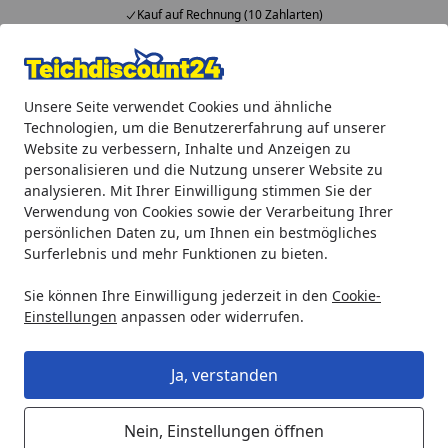
Kauf auf Rechnung (10 Zahlarten)
Alle Produkte
Mein Konto
Wunschl
Ein
Unsere Seite verwendet Cookies und ähnliche
4,92
/ 5
Suchen
Technologien, um die Benutzererfahrung auf unserer
Website zu verbessern, Inhalte und Anzeigen zu
Oase Beipack für AquaMax Eco Premium 1" - 1 1/2" (17272)
personalisieren und die Nutzung unserer Website zu
Startseite
analysieren. Mit Ihrer Einwilligung stimmen Sie der
Oase Beipack für AquaMax Eco
Verwendung von Cookies sowie der Verarbeitung Ihrer
Premium 1" - 1 1/2" (17272)
persönlichen Daten zu, um Ihnen ein bestmögliches
Surferlebnis und mehr Funktionen zu bieten.
Sie können Ihre Einwilligung jederzeit in den
Cookie-
Einstellungen
anpassen oder widerrufen.
Ja, verstanden
Nein, Einstellungen öffnen