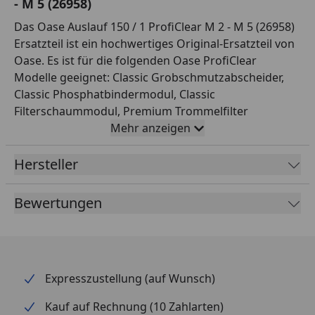
- M 5 (26958)
Das Oase Auslauf 150 / 1 ProfiClear M 2 - M 5 (26958)
Ersatzteil ist ein hochwertiges Original-Ersatzteil von
Oase. Es ist für die folgenden Oase ProfiClear
Modelle geeignet: Classic Grobschmutzabscheider,
Classic Phosphatbindermodul, Classic
Filterschaummodul, Premium Trommelfilter
gepumpt, Premium Moving Bed Modul L, Premium
Mehr anzeigen
Trommelfilter TF-L gepumpt EGC, Premium
Trommelfilter TF-L Gravitation EGC und Premium
Hersteller
Compact-L Gravitation EGC. Dieser Ersatzteil ist das
perfekte Werkzeug für alle Ihre Teichbedürfnisse.
Bewertungen
Expresszustellung (auf Wunsch)
Kauf auf Rechnung (10 Zahlarten)