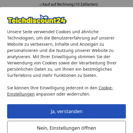
Kauf auf Rechnung (10 Zahlarten)
Alle Produkte
Mein Konto
Wunschl
Ein
Unsere Seite verwendet Cookies und ähnliche
4,92
/ 5
Suchen
Technologien, um die Benutzererfahrung auf unserer
Website zu verbessern, Inhalte und Anzeigen zu
Oase Auslauf 150 / 1 für ProfiClear M 2 - M 5 (26958)
personalisieren und die Nutzung unserer Website zu
Startseite
analysieren. Mit Ihrer Einwilligung stimmen Sie der
Oase Auslauf 150 / 1 für ProfiClear
Verwendung von Cookies sowie der Verarbeitung Ihrer
M 2 - M 5 (26958)
persönlichen Daten zu, um Ihnen ein bestmögliches
Surferlebnis und mehr Funktionen zu bieten.
Sie können Ihre Einwilligung jederzeit in den
Cookie-
Einstellungen
anpassen oder widerrufen.
Ja, verstanden
Nein, Einstellungen öffnen