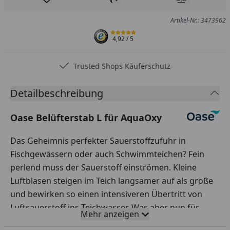
Produkt zur Wunschliste hinzufügen
Teilen
Produkt Ver
Artikel-Nr.: 3473962
4,92
/ 5
Trusted Shops Käuferschutz
Detailbeschreibung
Oase Belüfterstab L für AquaOxy
Das Geheimnis perfekter Sauerstoffzufuhr in
Fischgewässern oder auch Schwimmteichen? Fein
perlend muss der Sauerstoff einströmen. Kleine
Luftblasen steigen im Teich langsamer auf als große
und bewirken so einen intensiveren Übertritt von
Luftsauerstoff ins Teichwasser. Was aber nun für
Mehr anzeigen
diesen Job am besten wählen: Belüfterring oder