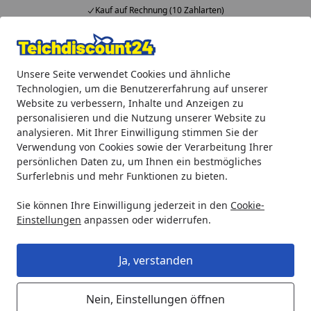
Kauf auf Rechnung (10 Zahlarten)
Alle Produkte
Mein Konto
Wunschl
Ein
Unsere Seite verwendet Cookies und ähnliche
4,92
/ 5
Suchen
Technologien, um die Benutzererfahrung auf unserer
Website zu verbessern, Inhalte und Anzeigen zu
Oase Belüfterstab L für AquaOxy
personalisieren und die Nutzung unserer Website zu
Startseite
analysieren. Mit Ihrer Einwilligung stimmen Sie der
Oase Belüfterstab L für AquaOxy
Verwendung von Cookies sowie der Verarbeitung Ihrer
persönlichen Daten zu, um Ihnen ein bestmögliches
Surferlebnis und mehr Funktionen zu bieten.
Sie können Ihre Einwilligung jederzeit in den
Cookie-
Einstellungen
anpassen oder widerrufen.
Ja, verstanden
Nein, Einstellungen öffnen