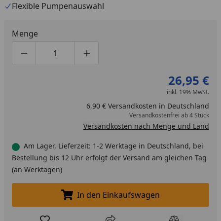
vergleichsweise dezent. Er ist geeignet für den
Flexible Pumpenauswahl
Anschluss an eine OASE AquaOxy 5000 oder 7500.
Menge
Produktmenge um eins verringern
Produktmenge manuell eingeben
Produktmenge um eins erhöhen
26,95 €
inkl. 19% MwSt.
6,90 € Versandkosten in Deutschland
Versandkostenfrei ab 4 Stück
Versandkosten nach Menge und Land
Am Lager, Lieferzeit: 1-2 Werktage in Deutschland, bei
Bestellung bis 12 Uhr erfolgt der Versand am gleichen Tag
(an Werktagen)
In den Einkaufswagen
In den Einkaufswagen legen