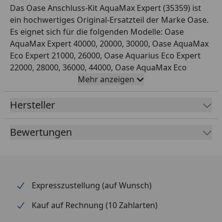
Das Oase Anschluss-Kit AquaMax Expert (35359) ist
ein hochwertiges Original-Ersatzteil der Marke Oase.
Es eignet sich für die folgenden Modelle: Oase
AquaMax Expert 40000, 20000, 30000, Oase AquaMax
Eco Expert 21000, 26000, Oase Aquarius Eco Expert
22000, 28000, 36000, 44000, Oase AquaMax Eco
Expert 36000, 44000, Oase AquaMax Eco Expert 20000
Mehr anzeigen
/ 12 V, Oase AquaMax Eco Expert 27000/12V, Oase
Aquarius Eco Expert 20000 / 12 V. Dieses Ersatzteil ist
Hersteller
eine ausgezeichnete Wahl, um Ihr Modell zu
reparieren oder zu modifizieren.
Bewertungen
Expresszustellung (auf Wunsch)
Kauf auf Rechnung (10 Zahlarten)