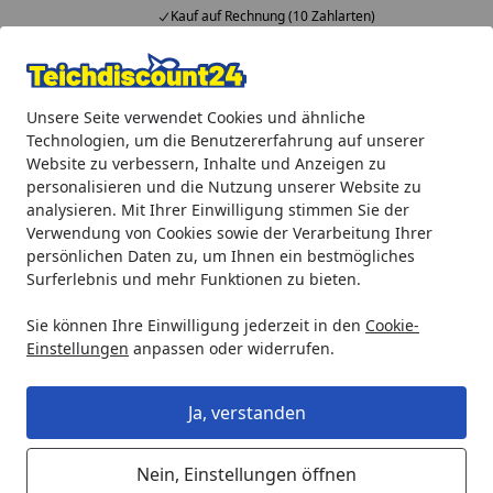
Kauf auf Rechnung (10 Zahlarten)
Alle Produkte
Mein Konto
Wunschl
Ein
Unsere Seite verwendet Cookies und ähnliche
4,92
/ 5
Suchen
Technologien, um die Benutzererfahrung auf unserer
Website zu verbessern, Inhalte und Anzeigen zu
Oase Anschluss-Kit für AquaMax Expert (35359)
personalisieren und die Nutzung unserer Website zu
Startseite
analysieren. Mit Ihrer Einwilligung stimmen Sie der
Oase Anschluss-Kit für AquaMax
Verwendung von Cookies sowie der Verarbeitung Ihrer
Expert (35359)
persönlichen Daten zu, um Ihnen ein bestmögliches
Surferlebnis und mehr Funktionen zu bieten.
Sie können Ihre Einwilligung jederzeit in den
Cookie-
Einstellungen
anpassen oder widerrufen.
Ja, verstanden
Nein, Einstellungen öffnen