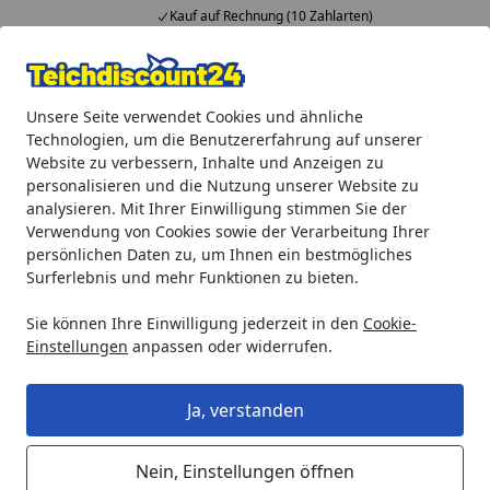
Kauf auf Rechnung (10 Zahlarten)
Alle Produkte
Mein Konto
Wunschl
Ein
Unsere Seite verwendet Cookies und ähnliche
4,92
/ 5
Suchen
Technologien, um die Benutzererfahrung auf unserer
Website zu verbessern, Inhalte und Anzeigen zu
Oase Ansaugeinheit für Aquarius Universal Gr.4 (26405)
personalisieren und die Nutzung unserer Website zu
Startseite
analysieren. Mit Ihrer Einwilligung stimmen Sie der
Oase Ansaugeinheit für Aquarius
Verwendung von Cookies sowie der Verarbeitung Ihrer
Universal Gr.4 (26405)
persönlichen Daten zu, um Ihnen ein bestmögliches
Surferlebnis und mehr Funktionen zu bieten.
Sie können Ihre Einwilligung jederzeit in den
Cookie-
Einstellungen
anpassen oder widerrufen.
Ja, verstanden
Nein, Einstellungen öffnen