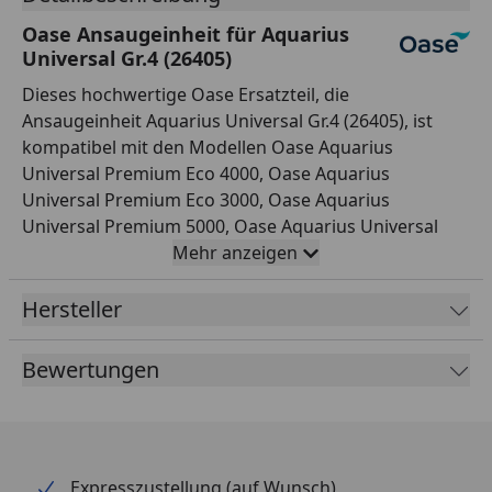
Oase Ansaugeinheit für Aquarius
Universal Gr.4 (26405)
Dieses hochwertige Oase Ersatzteil, die
Ansaugeinheit Aquarius Universal Gr.4 (26405), ist
kompatibel mit den Modellen Oase Aquarius
Universal Premium Eco 4000, Oase Aquarius
Universal Premium Eco 3000, Oase Aquarius
Universal Premium 5000, Oase Aquarius Universal
Premium 6000, Oase Aquarius Universal Premium
Mehr anzeigen
9000, Oase Aquarius Universal Premium 12000 und
Oase Aquarius Universal Premium 4000. Es ist ein
Hersteller
Original-Ersatzteil, das speziell für
Teichanwendungen entwickelt wurde. Es ist eine
Bewertungen
hervorragende Wahl, um Ihren Teich zuverlässig und
sicher zu betreiben.
Expresszustellung (auf Wunsch)