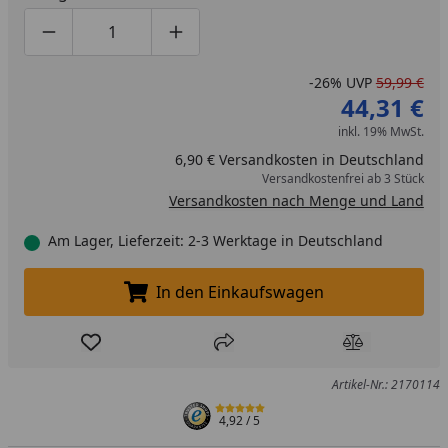
Produktmenge um eins verringern
Produktmenge manuell eingeben
Produktmenge um eins erhöhen
-26%
UVP
59,99 €
44,31 €
inkl. 19% MwSt.
6,90 € Versandkosten in Deutschland
Versandkostenfrei ab 3 Stück
Versandkosten nach Menge und Land
Am Lager, Lieferzeit: 2-3 Werktage in Deutschland
In den Einkaufswagen
In den Einkaufswagen legen
Produkt zur Wunschliste hinzufügen
Teilen
Produkt Ver
Artikel-Nr.: 2170114
4,92
/ 5