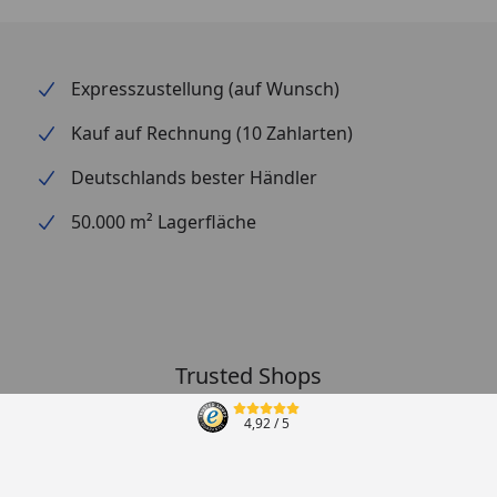
gegenüber künstlichen Fasern den Vorteil, das es sich
rein natürlich zersetzt und ein späteres Ausdünnen
der Pflanzen ermöglicht, was mit Kunstfasern nur
Expresszustellung (auf Wunsch)
sehr schwer möglich ist.
Kauf auf Rechnung (10 Zahlarten)
Deutschlands bester Händler
50.000 m² Lagerfläche
Trusted Shops
4,92
/ 5