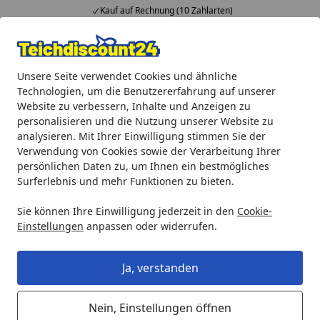
Kauf auf Rechnung (10 Zahlarten)
Alle Produkte
Mein Konto
Wunschl
Ein
Unsere Seite verwendet Cookies und ähnliche
4,92
/ 5
Suchen
Technologien, um die Benutzererfahrung auf unserer
Website zu verbessern, Inhalte und Anzeigen zu
Anpflanzhilfe / Böschungsmatte 1 x 5m (TZ191-00)
personalisieren und die Nutzung unserer Website zu
Startseite
analysieren. Mit Ihrer Einwilligung stimmen Sie der
Anpflanzhilfe / Böschungsmatte 1 x
Verwendung von Cookies sowie der Verarbeitung Ihrer
5m (TZ191-00)
persönlichen Daten zu, um Ihnen ein bestmögliches
Surferlebnis und mehr Funktionen zu bieten.
Sie können Ihre Einwilligung jederzeit in den
Cookie-
Einstellungen
anpassen oder widerrufen.
Ja, verstanden
Nein, Einstellungen öffnen