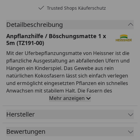
Trusted Shops Käuferschutz
Detailbeschreibung
Anpflanzhilfe / Böschungsmatte 1 x
5m (TZ191-00)
Mit der Uferbepflanzungsmatte von Heissner ist die
pflanzliche Ausgestaltung an abfallenden Ufern und
Hängen ein Kinderspiel. Das Gewebe aus rein
natürlichen Kokosfasern lässt sich einfach verlegen
und ermöglicht eingesetzten Pflanzen ein schnelles
Anwachsen mit stabilem Halt. Die Fasern des
Gewebes lassen sich verschieben um die
Mehr anzeigen
Maschenweite zu verändern und somit
unterschiedlich große Pflanzen in das Gewebe
Hersteller
einzusetzen. Im Laufe der Zeit zersetzt sich das
Gewebe langsam, die Pflanzen haben dann über ihr
Bewertungen
Wurzelwerk selbst genug Halt aufgebaut. Kokos hat