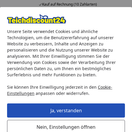
Kauf auf Rechnung (10 Zahlarten)
Alle Produkte
Mein Konto
Wunschl
Ein
Unsere Seite verwendet Cookies und ähnliche
4,92
/ 5
Suchen
Technologien, um die Benutzererfahrung auf unserer
Website zu verbessern, Inhalte und Anzeigen zu
Oase Ablaufdichtung für Biotec 5.1 / 10.1 SH60 (26209)
personalisieren und die Nutzung unserer Website zu
Startseite
analysieren. Mit Ihrer Einwilligung stimmen Sie der
Oase Ablaufdichtung für Biotec 5.1 /
Verwendung von Cookies sowie der Verarbeitung Ihrer
10.1 SH60 (26209)
persönlichen Daten zu, um Ihnen ein bestmögliches
Surferlebnis und mehr Funktionen zu bieten.
5
(1 Bewertung)
Sie können Ihre Einwilligung jederzeit in den
Cookie-
Einstellungen
anpassen oder widerrufen.
Ja, verstanden
Nein, Einstellungen öffnen