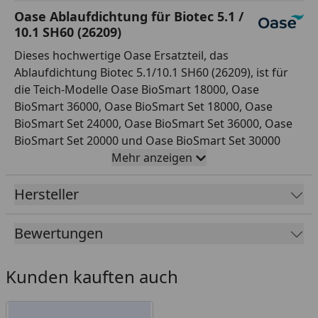
Oase Ablaufdichtung für Biotec 5.1 /
10.1 SH60 (26209)
Dieses hochwertige Oase Ersatzteil, das
Ablaufdichtung Biotec 5.1/10.1 SH60 (26209), ist für
die Teich-Modelle Oase BioSmart 18000, Oase
BioSmart 36000, Oase BioSmart Set 18000, Oase
BioSmart Set 24000, Oase BioSmart Set 36000, Oase
BioSmart Set 20000 und Oase BioSmart Set 30000
geeignet. Dieses Original-Ersatzteil ist eine
Mehr anzeigen
hervorragende Wahl für den Wiederaufbau und die
Wartung Ihres Teiches.
Hersteller
Bewertungen
Kunden kauften auch