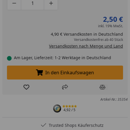
Produktmenge um eins verringern
Produktmenge manuell eingeben
Produktmenge um eins erhöhen
2,50 €
inkl. 19% MwSt.
4,90 € Versandkosten in Deutschland
Versandkostenfrei ab 40 Stück
Versandkosten nach Menge und Land
Am Lager, Lieferzeit: 1-2 Werktage in Deutschland
In den Einkaufswagen
In den Einkaufswagen legen
Produkt zur Wunschliste hinzufügen
Teilen
Produkt Ver
Artikel-Nr.: 35354
4,92
/ 5
Trusted Shops Käuferschutz