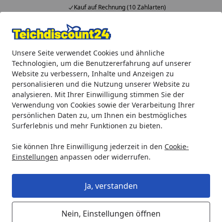
Kauf auf Rechnung (10 Zahlarten)
Alle Produkte
Mein Konto
Wunschl
Ein
Unsere Seite verwendet Cookies und ähnliche
4,92
/ 5
Suchen
Technologien, um die Benutzererfahrung auf unserer
Website zu verbessern, Inhalte und Anzeigen zu
Oase Abdeckkappe für AquaMax Twin (17315)
personalisieren und die Nutzung unserer Website zu
Startseite
analysieren. Mit Ihrer Einwilligung stimmen Sie der
Oase Abdeckkappe für AquaMax
Verwendung von Cookies sowie der Verarbeitung Ihrer
Twin (17315)
persönlichen Daten zu, um Ihnen ein bestmögliches
Surferlebnis und mehr Funktionen zu bieten.
Sie können Ihre Einwilligung jederzeit in den
Cookie-
Einstellungen
anpassen oder widerrufen.
Ja, verstanden
Nein, Einstellungen öffnen