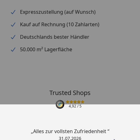
Expresszustellung (auf Wunsch)
Kauf auf Rechnung (10 Zahlarten)
Deutschlands bester Händler
50.000 m² Lagerfläche
Trusted Shops
4,92
/ 5
„Alles zur vollsten Zufriedenheit “
31.07.2026