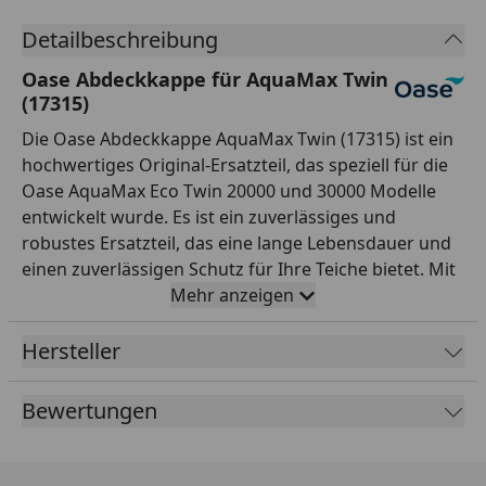
Detailbeschreibung
Oase Abdeckkappe für AquaMax Twin
(17315)
Die Oase Abdeckkappe AquaMax Twin (17315) ist ein
hochwertiges Original-Ersatzteil, das speziell für die
Oase AquaMax Eco Twin 20000 und 30000 Modelle
entwickelt wurde. Es ist ein zuverlässiges und
robustes Ersatzteil, das eine lange Lebensdauer und
einen zuverlässigen Schutz für Ihre Teiche bietet. Mit
der Oase Abdeckkappe AquaMax Twin (17315)
Mehr anzeigen
können Sie sicher sein, dass Ihr Teich sicher und
dauerhaft abgedeckt ist.
Hersteller
Bewertungen