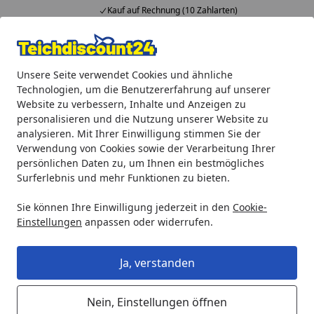
Kauf auf Rechnung (10 Zahlarten)
Alle Produkte
Mein Konto
Wunschl
Ein
Unsere Seite verwendet Cookies und ähnliche
4,92
/ 5
Suchen
Technologien, um die Benutzererfahrung auf unserer
Website zu verbessern, Inhalte und Anzeigen zu
Heissner O-Ring für UVC Quartzglas für FPU16000/FPU24000
personalisieren und die Nutzung unserer Website zu
Startseite
analysieren. Mit Ihrer Einwilligung stimmen Sie der
Heissner O-Ring für UVC Quartzglas
Verwendung von Cookies sowie der Verarbeitung Ihrer
für FPU16000/FPU24000 (ab 2021)
persönlichen Daten zu, um Ihnen ein bestmögliches
Surferlebnis und mehr Funktionen zu bieten.
Sie können Ihre Einwilligung jederzeit in den
Cookie-
Einstellungen
anpassen oder widerrufen.
Ja, verstanden
Nein, Einstellungen öffnen