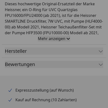
Dieses hochwertige Original-Ersatzteil der Marke
Heissner, ein O-Ring für UVC Quartzglas
FPU16000/FPU24000 (ab 2021), ist für die Heissner
SMARTLINE Druckfilter, 7W UVC, mit Pumpe (HLF4000-
00) ab Modell 2021, Heissner Teichaußenfilter-Set mit
der Pumpe HFP3500 (FPU10000-00) Modell ab 2021,
Heissner Durchlauffilter-Set bis 16.000 Liter
Mehr anzeigen
(FPU16000-00) Modell ab 2021 und Heissner
Durchlauffilter-Set 24m³ - 24W UVC (FPU24000-00) ab
Hersteller
Modell 2021 geeignet. Es ist ein perfektes Ersatzteil
für diese Produkte.
Bewertungen
Expresszustellung (auf Wunsch)
Kauf auf Rechnung (10 Zahlarten)