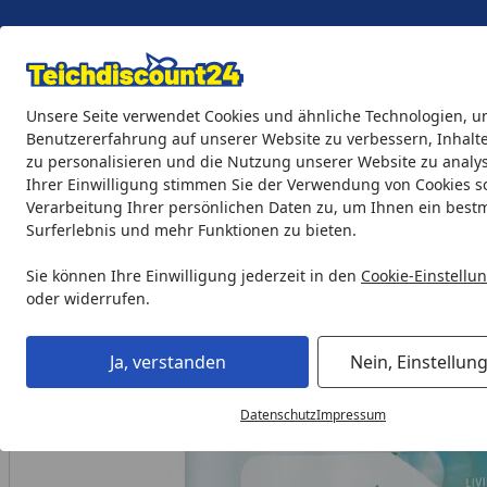
Eigene Montage-Teams
Unsere Seite verwendet Cookies und ähnliche Technologien, u
Benutzererfahrung auf unserer Website zu verbessern, Inhalt
zu personalisieren und die Nutzung unserer Website zu analys
Teichprodukte
Aquaristik
Söll Teichpflege & Fischfutter
Ihrer Einwilligung stimmen Sie der Verwendung von Cookies s
Verarbeitung Ihrer persönlichen Daten zu, um Ihnen ein best
Surferlebnis und mehr Funktionen zu bieten.
Teichprodukte
Teichpflege & Teichreinigung
Verbesseru
Startseite
Sie können Ihre Einwilligung jederzeit in den
Cookie-Einstellu
oder widerrufen.
Ja, verstanden
Nein, Einstellun
Datenschutz
Impressum