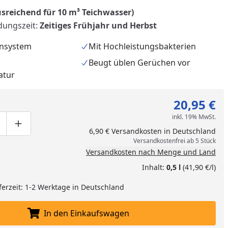
usreichend für 10 m³ Teichwasser)
ungszeit:
Zeitiges Frühjahr und Herbst
nsystem
Mit Hochleistungsbakterien
Beugt üblen Gerüchen vor
atur
20,95 €
inkl. 19% MwSt.
ge um eins verringern
duktmenge manuell eingeben
Produktmenge um eins erhöhen
6,90 € Versandkosten in Deutschland
Versandkostenfrei ab 5 Stück
Versandkosten nach Menge und Land
nzufügen
Inhalt:
0,5 l
(41,90 €/l)
ferzeit: 1-2 Werktage in Deutschland
In den Einkaufswagen
In den Einkaufswagen legen