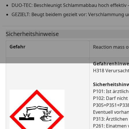
DUO-TEC: Beschleunigt Schlammabbau hoch effektiv –
GEZIELT: Beugt beidem gezielt vor: Verschlammung 
Sicherheitshinweise
Gefahr
Reaction mass o
Gefahrenhinwe
H318 Verursach
Sicherheitshin
P101: Ist ärztli
P102: Darf nicht
P305+P351+P338
Eventuell vorha
P313: Ärztlichen
P261: Einatmen 