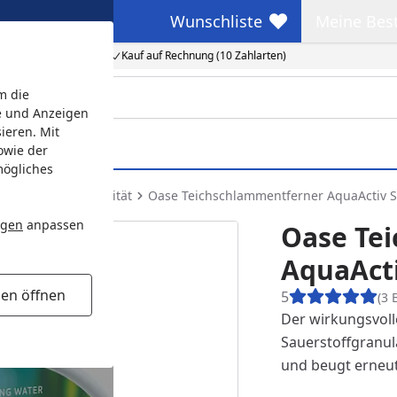
Wunschliste
Meine Bes
Wunschliste
Meine Beste
Kauf auf Rechnung (10 Zahlarten)
m die
e und Anzeigen
ieren. Mit
owie der
mögliches
ng der Wasserqualität
Oase Teichschlammentferner AquaActiv S
ngen
anpassen
Oase Te
AquaActi
gen öffnen
5
(3 
Der wirkungsvol
Sauerstoffgranul
und beugt erneu