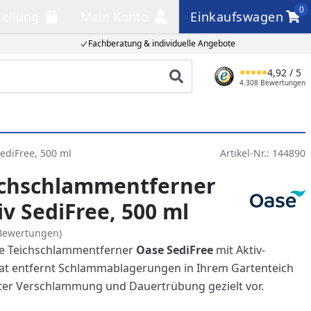
0
tellung
Mein Konto
Einkaufswagen
llung
Mein Konto
Einkaufswagen
Fachberatung & individuelle Angebote
4,92
/ 5
Produkt suchen
4.308 Bewertungen
ediFree, 500 ml
Artikel-Nr.:
144890
ichschlammentferner
v SediFree, 500 ml
Bewertungen)
le Teichschlammentferner
Oase SediFree
mit Aktiv-
at entfernt Schlammablagerungen in Ihrem Gartenteich
ter Verschlammung und Dauertrübung gezielt vor.