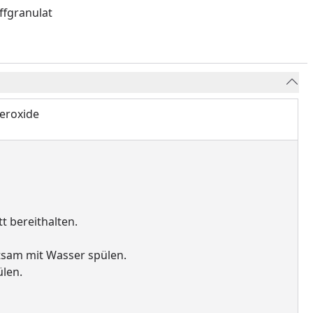
ffgranulat
peroxide
t bereithalten.
sam mit Wasser spülen.
ülen.