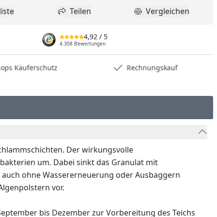
iste
Teilen
Vergleichen
dukt zur Wunschliste hinzufügen
Teilen
Produkt Vergle
4,92
/ 5
4.308 Bewertungen
hops Käuferschutz
Rechnungskauf
chlammschichten. Der wirkungsvolle
bakterien um. Dabei sinkt das Granulat mit
n so auch ohne Wassererneuerung oder Ausbaggern
lgenpolstern vor.
 September bis Dezember zur Vorbereitung des Teichs