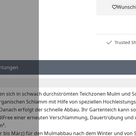
Wunschl
Pro
Deutschlands bester Händler
Trusted S
rtungen
den sich in schwach durchströmten Teichzonen Mulm und S
ganischen Schlamm mit Hilfe von speziellen Hochleistungs
n. Danach erfolgt der schnelle Abbau. Ihr Gartenteich kan
diFree einer erneuten Verschlammung, Dauertrübung und A
m³.
uar bis März) für den Mulmabbau nach dem Winter und von