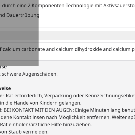
 durch eine 2 Komponenten-Technologie mit Aktivsauersto
und Dauertrübung
f calcium carbonate and calcium dihydroxide and calcium 
ise
t schwere Augenschäden.
weise
cher Rat erforderlich, Verpackung oder Kennzeichnungsetiket
 in die Hände von Kindern gelangen.
: BEI KONTAKT MIT DEN AUGEN: Einige Minuten lang behut
ndene Kontaktlinsen nach Möglichkeit entfernen. Weiter sp
 Rat einholen/ärztliche Hilfe hinzuziehen.
von Staub vermeiden.