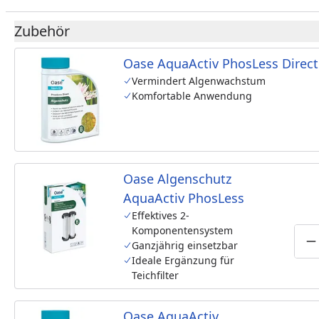
Zubehör
Oase AquaActiv PhosLess Direct
Vermindert Algenwachstum
Komfortable Anwendung
Oase Algenschutz
AquaActiv PhosLess
Effektives 2-
Komponentensystem
Ganzjährig einsetzbar
P
Ideale Ergänzung für
Teichfilter
Oase AquaActiv