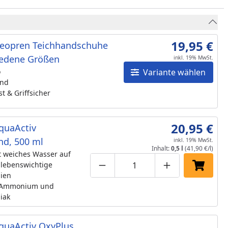
19,95 €
eopren Teichhandschuhe
iedene Größen
inkl. 19% MwSt.
o
Variante wählen
end
t & Griffsicher
20,95 €
quaActiv
nd, 500 ml
inkl. 19% MwSt.
Inhalt:
0,5 l
(41,90 €/l)
t weiches Wasser auf
 lebenswichtige
Produktmenge um eins verringe
Produktmenge manuell
Produktmenge 
In den 
lien
 Ammonium und
iak
quaActiv OxyPlus,