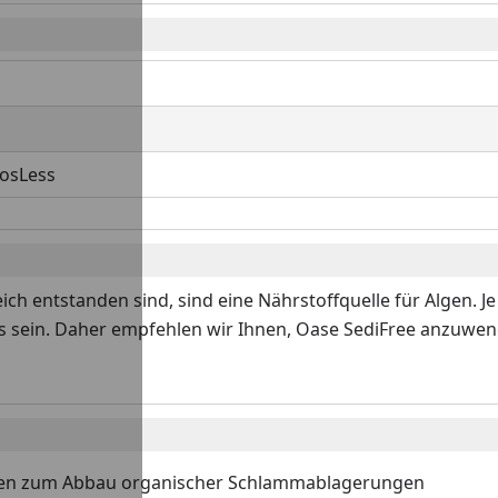
hosLess
 entstanden sind, sind eine Nährstoffquelle für Algen. Je 
s sein. Daher empfehlen wir Ihnen, Oase SediFree anzuwe
ien zum Abbau organischer Schlammablagerungen