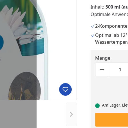
Inhalt:
500 ml (a
Optimale Anwend
2-Komponente
Optimal ab 12°
Wassertemper
Menge
Produktmen
Pro
Produkt zur Wunschliste hi
Am Lager, Lie
Nächstes Bild anzeigen