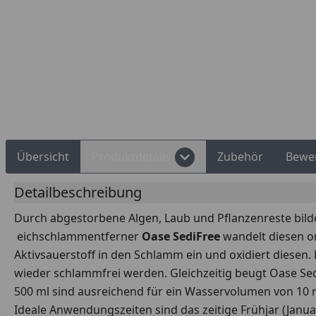
Rechnungskauf
Montageservice
Übersicht
Produktdetails
Zubehör
Bewe
Detailbeschreibung
Durch abgestorbene Algen, Laub und Pflanzenreste bil
eichschlammentferner
Oase SediFree
wandelt diesen or
Aktivsauerstoff in den Schlamm ein und oxidiert diese
wieder schlammfrei werden. Gleichzeitig beugt Oase Se
500 ml sind ausreichend für ein Wasservolumen von 10 
Ideale Anwendungszeiten sind das zeitige Frühjar (Jan