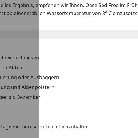
nelles Ergebnis, empfehen wir Ihnen, Oase SediFree im Früh
st ab einer stabilen Wassertemperatur von 8° C einzusetz
d oxidiert diesen
llen Abbau
euerung oder Ausbaggern
ung und Algenpolstern
mber bis Dezember
 Tage die Tiere vom Teich fernzuhalten