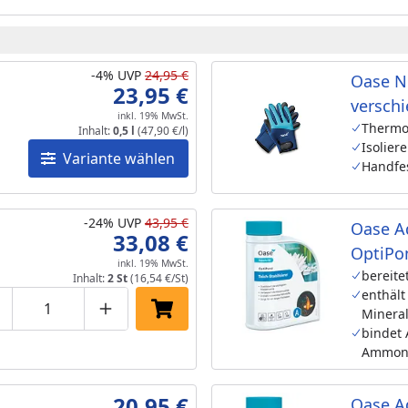
-4%
UVP
24,95 €
Oase N
23,95 €
versch
inkl. 19% MwSt.
Therm
Inhalt:
0,5 l
(47,90 €/l)
Isolier
Variante wählen
Handfes
-24%
UVP
43,95 €
Oase A
33,08 €
OptiPo
inkl. 19% MwSt.
bereite
Inhalt:
2 St
(16,54 €/St)
enthält
Minera
roduktmenge um eins verringern
Produktmenge manuell eingeben
Produktmenge um eins erhöhen
In den Einkaufswagen legen
bindet
Ammon
20,95 €
Oase A