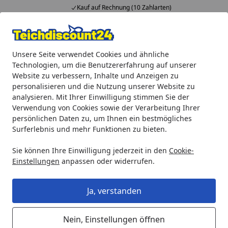
Kauf auf Rechnung (10 Zahlarten)
Alle Produkte
Mein Konto
Wunschl
Ein
Unsere Seite verwendet Cookies und ähnliche
4,92
/ 5
Suchen
Technologien, um die Benutzererfahrung auf unserer
Website zu verbessern, Inhalte und Anzeigen zu
Heissner Schlauchanschluss inkl. Überwurfmutter (ET10-F10
personalisieren und die Nutzung unserer Website zu
Startseite
analysieren. Mit Ihrer Einwilligung stimmen Sie der
Heissner Schlauchanschluss inkl.
Verwendung von Cookies sowie der Verarbeitung Ihrer
Überwurfmutter (ET10-F1002)
persönlichen Daten zu, um Ihnen ein bestmögliches
Surferlebnis und mehr Funktionen zu bieten.
4
(1 Bewertung)
Sie können Ihre Einwilligung jederzeit in den
Cookie-
Einstellungen
anpassen oder widerrufen.
Ja, verstanden
Nein, Einstellungen öffnen